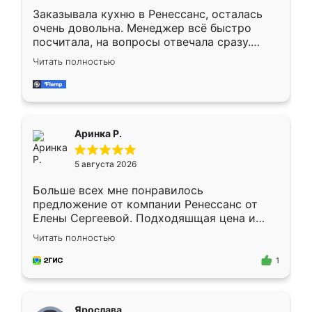
Заказывала кухню в Ренессанс, осталась
очень довольна. Менеджер всё быстро
посчитала, на вопросы отвечала сразу.
Замерщик приехал в субботу, подошёл к
Читать полностью
делу со всей ответственностью. Собрали
за день, ребята работали аккуратно, даже
пыли почти не было. Качество отличное,
ящики ходят плавно, ничего не скрипит.
Всё подошло как влитое.
Аринка Р.
5 августа 2026
Больше всех мне понравилось
предложение от компании Ренессанс от
Елены Сергеевой. Подходяшщая цена и
короткие сроки изготовления. Приехавший
Читать полностью
для замера сотрудник Владислав
предложил по моему эскизу самый
1
подходящий вариант шкафа. Немного его
видоизменил, получилось даже лучше, чем
я хотела.
Ярослава