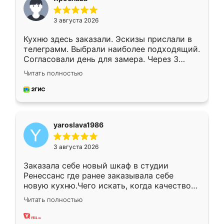
3 августа 2026
Кухню здесь заказали. Эскизы прислали в
телеграмм. Выбрали наиболее подходящий.
Согласовали день для замера. Через 3
недели кухня была уже готова. Остались
Читать полностью
довольны работой. Спасибо Ренессанс
мебель за качественную работу!
yaroslava1986
3 августа 2026
Заказала себе новый шкаф в студии
Ренессанс где ранее заказывала себе
новую кухню.Чего искать, когда качеством
вполне довольна. Служит кухня уже почти
Читать полностью
два года, нареканий нет.