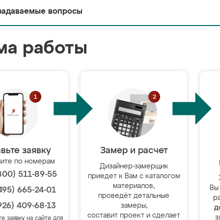
задаваемые вопросы
ма работы
вьте заявку
Замер и расчет
ите по номерам
Дизайнер-замерщик
800) 511-89-55
приедет к Вам с каталогом
материалов,
Вы
495) 665-24-01
проведёт детальные
р
926) 409-68-13
замеры,
д
составит проект и сделает
з
те заявку на сайте для