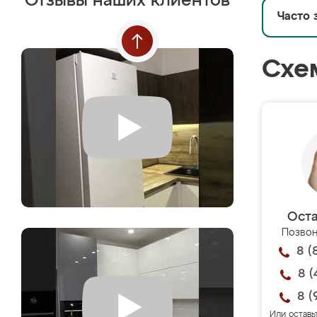
Отзывы наших клиентов
Часто 
Схе
Оста
Позвон
8 (
8 (
8 (
Или оставь