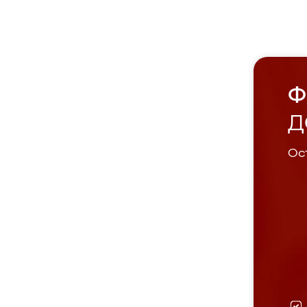
Ф
Д
Ост