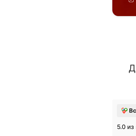
Д
Вс
5.0
из 