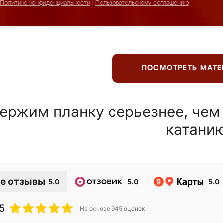
Политике конфиденциальности
|
Пользовательскому соглашению
ПОСМОТРЕТЬ МАТ
ержим планку серьезнее, чем
катани
е отзывы
5.0
5.0
5.0
5
На основе
945
оценок