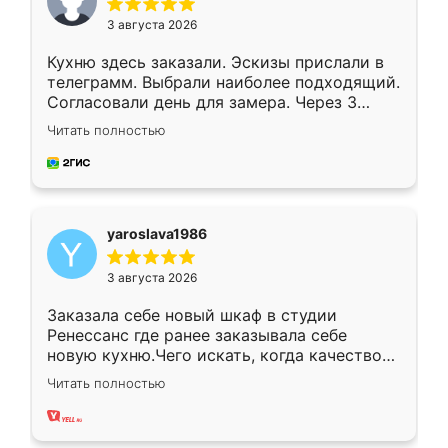
3 августа 2026
Кухню здесь заказали. Эскизы прислали в
телеграмм. Выбрали наиболее подходящий.
Согласовали день для замера. Через 3
недели кухня была уже готова. Остались
Читать полностью
довольны работой. Спасибо Ренессанс
мебель за качественную работу!
yaroslava1986
3 августа 2026
Заказала себе новый шкаф в студии
Ренессанс где ранее заказывала себе
новую кухню.Чего искать, когда качеством
вполне довольна. Служит кухня уже почти
Читать полностью
два года, нареканий нет.