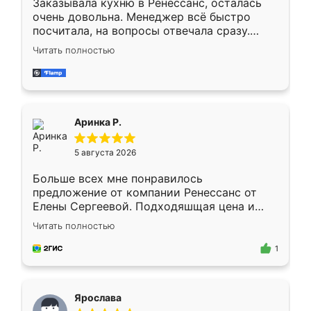
Заказывала кухню в Ренессанс, осталась
очень довольна. Менеджер всё быстро
посчитала, на вопросы отвечала сразу.
Замерщик приехал в субботу, подошёл к
Читать полностью
делу со всей ответственностью. Собрали
за день, ребята работали аккуратно, даже
пыли почти не было. Качество отличное,
ящики ходят плавно, ничего не скрипит.
Всё подошло как влитое.
Аринка Р.
5 августа 2026
Больше всех мне понравилось
предложение от компании Ренессанс от
Елены Сергеевой. Подходяшщая цена и
короткие сроки изготовления. Приехавший
Читать полностью
для замера сотрудник Владислав
предложил по моему эскизу самый
1
подходящий вариант шкафа. Немного его
видоизменил, получилось даже лучше, чем
я хотела.
Ярослава