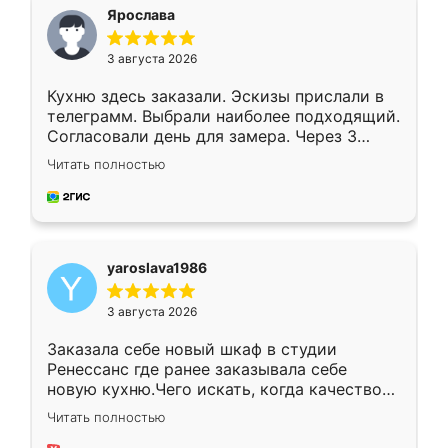
я хотела.
Ярослава
3 августа 2026
Кухню здесь заказали. Эскизы прислали в
телеграмм. Выбрали наиболее подходящий.
Согласовали день для замера. Через 3
недели кухня была уже готова. Остались
Читать полностью
довольны работой. Спасибо Ренессанс
мебель за качественную работу!
yaroslava1986
3 августа 2026
Заказала себе новый шкаф в студии
Ренессанс где ранее заказывала себе
новую кухню.Чего искать, когда качеством
вполне довольна. Служит кухня уже почти
Читать полностью
два года, нареканий нет.