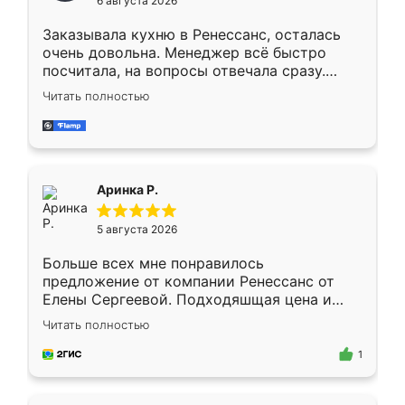
6 августа 2026
мебели буду заказывать только здесь.
Заказывала кухню в Ренессанс, осталась
очень довольна. Менеджер всё быстро
посчитала, на вопросы отвечала сразу.
Замерщик приехал в субботу, подошёл к
Читать полностью
делу со всей ответственностью. Собрали
за день, ребята работали аккуратно, даже
пыли почти не было. Качество отличное,
ящики ходят плавно, ничего не скрипит.
Всё подошло как влитое.
Аринка Р.
5 августа 2026
Больше всех мне понравилось
предложение от компании Ренессанс от
Елены Сергеевой. Подходяшщая цена и
короткие сроки изготовления. Приехавший
Читать полностью
для замера сотрудник Владислав
предложил по моему эскизу самый
1
подходящий вариант шкафа. Немного его
видоизменил, получилось даже лучше, чем