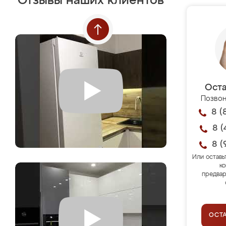
Отзывы наших клиентов
Оста
Позвон
8 (
8 (
8 (
Или оставь
ко
предвар
ОСТ