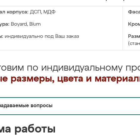
ал корпуса:
ДСП, МДФ
Фаса
ура:
Boyard, Blum
Кром
ы:
индивидуально под Ваш заказ
Разм
(ста
товим по индивидуальному про
е размеры, цвета и материа
задаваемые вопросы
ма работы