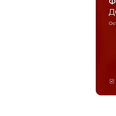
Ф
Д
Ост