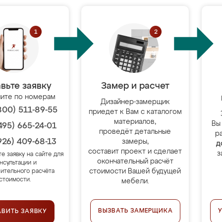
вьте заявку
Замер и расчет
ите по номерам
Дизайнер-замерщик
800) 511-89-55
приедет к Вам с каталогом
материалов,
Вы
495) 665-24-01
проведёт детальные
р
926) 409-68-13
замеры,
д
составит проект и сделает
з
те заявку на сайте для
окончательный расчёт
нсультации и
стоимости Вашей будущей
ительного расчёта
стоимости.
мебели.
ВЫЗВАТЬ ЗАМЕРЩИКА
АВИТЬ ЗАЯВКУ