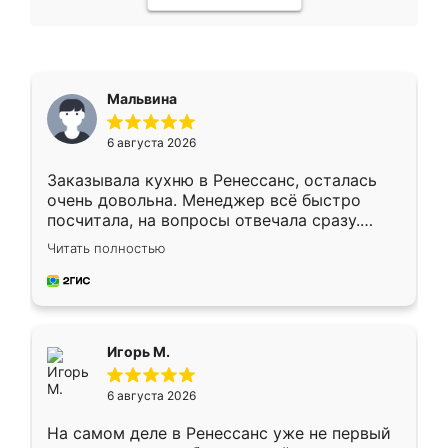
Мальвина
6 августа 2026
Заказывала кухню в Ренессанс, осталась
очень довольна. Менеджер всё быстро
посчитала, на вопросы отвечала сразу.
Замерщик приехал в субботу, подошёл к
Читать полностью
делу со всей ответственностью. Собрали
за день, ребята работали аккуратно, даже
пыли почти не было. Качество отличное,
ящики ходят плавно, ничего не скрипит.
Всё подошло как влитое.
Игорь М.
6 августа 2026
На самом деле в Ренессанс уже не первый