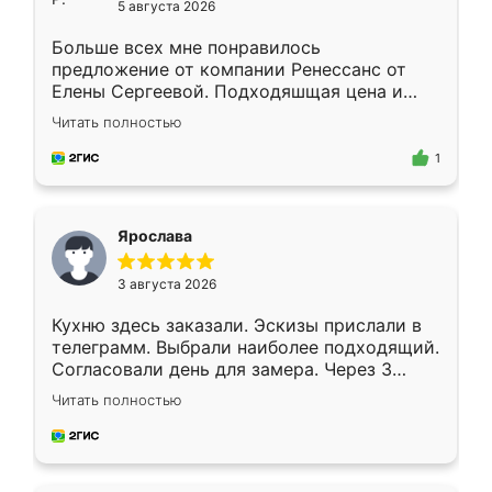
5 августа 2026
Больше всех мне понравилось
предложение от компании Ренессанс от
Елены Сергеевой. Подходяшщая цена и
короткие сроки изготовления. Приехавший
Читать полностью
для замера сотрудник Владислав
предложил по моему эскизу самый
1
подходящий вариант шкафа. Немного его
видоизменил, получилось даже лучше, чем
я хотела.
Ярослава
3 августа 2026
Кухню здесь заказали. Эскизы прислали в
телеграмм. Выбрали наиболее подходящий.
Согласовали день для замера. Через 3
недели кухня была уже готова. Остались
Читать полностью
довольны работой. Спасибо Ренессанс
мебель за качественную работу!