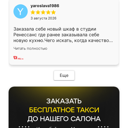
yaroslava1986
3 августа 2026
Заказала себе новый шкаф в студии
Ренессанс где ранее заказывала себе
новую кухню.Чего искать, когда качеством
вполне довольна. Служит кухня уже почти
Читать полностью
два года, нареканий нет.
Еще
ЗАКАЗАТЬ
БЕСПЛАТНОЕ ТАКСИ
ДО НАШЕГО САЛОНА