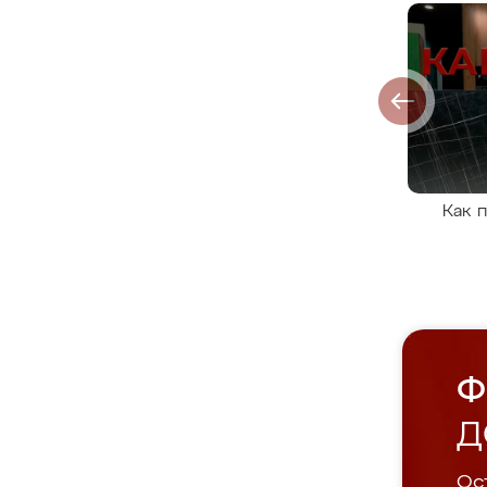
Как 
Ф
Д
Ост