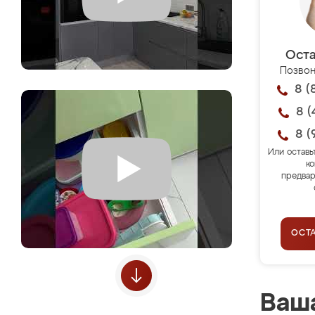
Оста
Позвон
8 (
8 (
8 (
Или оставь
ко
предвар
ОСТ
Ваша