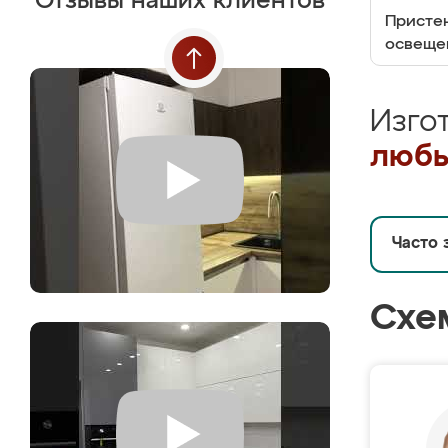
Отзывы наших клиентов
Пристен
освеще
Изго
любы
Часто 
Схе