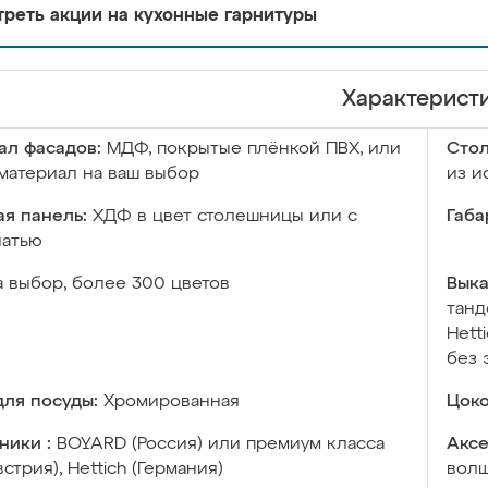
реть акции на кухонные гарнитуры
Характерист
ал фасадов:
МДФ, покрытые плёнкой ПВХ, или
Сто
материал на ваш выбор
из и
я панель:
ХДФ в цвет столешницы или с
Габа
чатью
а выбор, более 300 цветов
Выка
танд
Hett
без 
ля посуды:
Хромированная
Цоко
ники :
BOYARD (Россия) или премиум класса
Аксе
встрия), Hettich (Германия)
волш