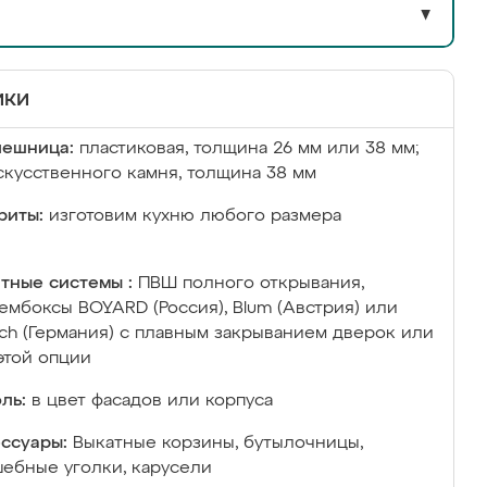
▼
ики
лешница:
пластиковая, толщина 26 мм или 38 мм;
скусственного камня, толщина 38 мм
риты:
изготовим кухню любого размера
тные системы :
ПВШ полного открывания,
ембоксы BOYARD (Россия), Blum (Австрия) или
ich (Германия) с плавным закрыванием дверок или
этой опции
ль:
в цвет фасадов или корпуса
ссуары:
Выкатные корзины, бутылочницы,
ебные уголки, карусели