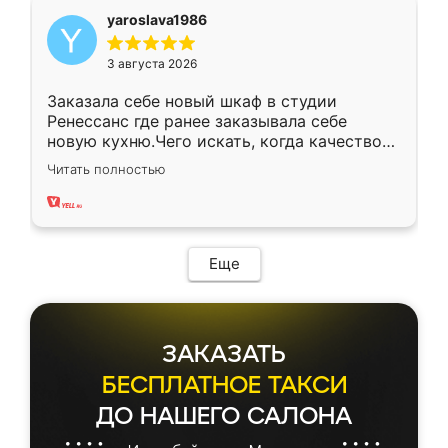
yaroslava1986
3 августа 2026
Заказала себе новый шкаф в студии
Ренессанс где ранее заказывала себе
новую кухню.Чего искать, когда качеством
вполне довольна. Служит кухня уже почти
Читать полностью
два года, нареканий нет.
Еще
ЗАКАЗАТЬ
БЕСПЛАТНОЕ ТАКСИ
ДО НАШЕГО САЛОНА