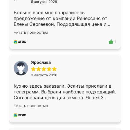
5 августа 2026
Больше всех мне понравилось
предложение от компании Ренессанс от
Елены Сергеевой. Подходяшщая цена и
короткие сроки изготовления. Приехавший
Читать полностью
для замера сотрудник Владислав
предложил по моему эскизу самый
1
подходящий вариант шкафа. Немного его
видоизменил, получилось даже лучше, чем
я хотела.
Ярослава
3 августа 2026
Кухню здесь заказали. Эскизы прислали в
телеграмм. Выбрали наиболее подходящий.
Согласовали день для замера. Через 3
недели кухня была уже готова. Остались
Читать полностью
довольны работой. Спасибо Ренессанс
мебель за качественную работу!