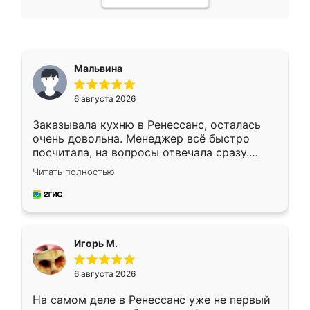
Мальвина
6 августа 2026
Заказывала кухню в Ренессанс, осталась
очень довольна. Менеджер всё быстро
посчитала, на вопросы отвечала сразу.
Замерщик приехал в субботу, подошёл к
Читать полностью
делу со всей ответственностью. Собрали
за день, ребята работали аккуратно, даже
пыли почти не было. Качество отличное,
ящики ходят плавно, ничего не скрипит.
Всё подошло как влитое.
Игорь М.
6 августа 2026
На самом деле в Ренессанс уже не первый