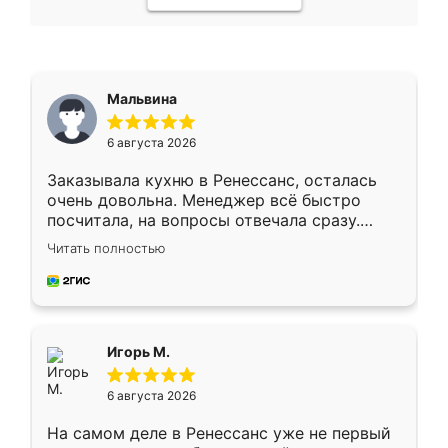
Мальвина
6 августа 2026
Заказывала кухню в Ренессанс, осталась
очень довольна. Менеджер всё быстро
посчитала, на вопросы отвечала сразу.
Замерщик приехал в субботу, подошёл к
Читать полностью
делу со всей ответственностью. Собрали
за день, ребята работали аккуратно, даже
пыли почти не было. Качество отличное,
ящики ходят плавно, ничего не скрипит.
Всё подошло как влитое.
Игорь М.
6 августа 2026
На самом деле в Ренессанс уже не первый