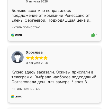
5 августа 2026
Больше всех мне понравилось
предложение от компании Ренессанс от
Елены Сергеевой. Подходяшщая цена и
короткие сроки изготовления. Приехавший
Читать полностью
для замера сотрудник Владислав
предложил по моему эскизу самый
1
подходящий вариант шкафа. Немного его
видоизменил, получилось даже лучше, чем
я хотела.
Ярослава
3 августа 2026
Кухню здесь заказали. Эскизы прислали в
телеграмм. Выбрали наиболее подходящий.
Согласовали день для замера. Через 3
недели кухня была уже готова. Остались
Читать полностью
довольны работой. Спасибо Ренессанс
мебель за качественную работу!