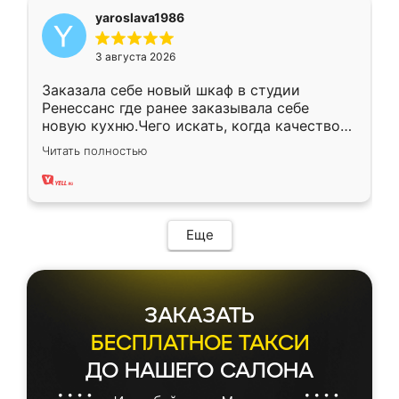
yaroslava1986
3 августа 2026
Заказала себе новый шкаф в студии
Ренессанс где ранее заказывала себе
новую кухню.Чего искать, когда качеством
вполне довольна. Служит кухня уже почти
Читать полностью
два года, нареканий нет.
Еще
ЗАКАЗАТЬ
БЕСПЛАТНОЕ ТАКСИ
ДО НАШЕГО САЛОНА