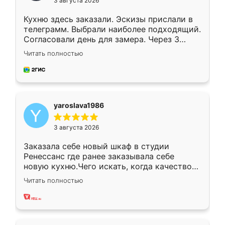
3 августа 2026
Кухню здесь заказали. Эскизы прислали в
телеграмм. Выбрали наиболее подходящий.
Согласовали день для замера. Через 3
недели кухня была уже готова. Остались
Читать полностью
довольны работой. Спасибо Ренессанс
мебель за качественную работу!
yaroslava1986
3 августа 2026
Заказала себе новый шкаф в студии
Ренессанс где ранее заказывала себе
новую кухню.Чего искать, когда качеством
вполне довольна. Служит кухня уже почти
Читать полностью
два года, нареканий нет.