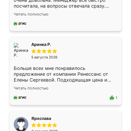
очень довольна. Менеджер всё быстро
посчитала, на вопросы отвечала сразу.
Замерщик приехал в субботу, подошёл к
Читать полностью
делу со всей ответственностью. Собрали
за день, ребята работали аккуратно, даже
пыли почти не было. Качество отличное,
ящики ходят плавно, ничего не скрипит.
Всё подошло как влитое.
Аринка Р.
5 августа 2026
Больше всех мне понравилось
предложение от компании Ренессанс от
Елены Сергеевой. Подходяшщая цена и
короткие сроки изготовления. Приехавший
Читать полностью
для замера сотрудник Владислав
предложил по моему эскизу самый
1
подходящий вариант шкафа. Немного его
видоизменил, получилось даже лучше, чем
я хотела.
Ярослава