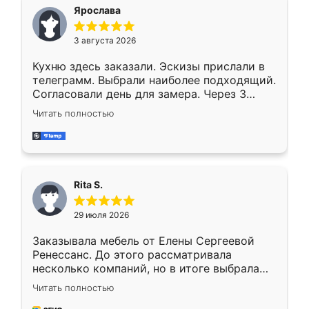
Ярослава
3 августа 2026
Кухню здесь заказали. Эскизы прислали в
телеграмм. Выбрали наиболее подходящий.
Согласовали день для замера. Через 3
недели кухня была уже готова. Остались
Читать полностью
довольны работой. Спасибо Ренессанс
мебель за качественную работу!
Rita S.
29 июля 2026
Заказывала мебель от Елены Сергеевой
Ренессанс. До этого рассматривала
несколько компаний, но в итоге выбрала
эту. Сначала обговорили условия, потом
Читать полностью
приехал замерщик, всё спокойно объяснил