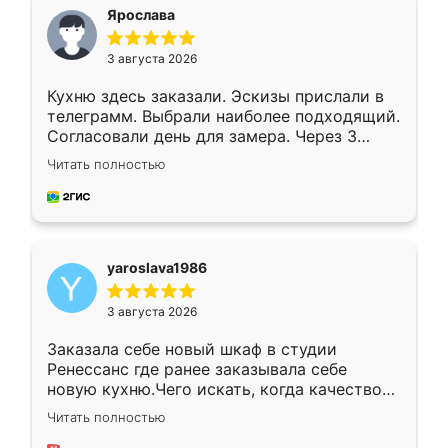
я хотела.
Ярослава
3 августа 2026
Кухню здесь заказали. Эскизы прислали в
телеграмм. Выбрали наиболее подходящий.
Согласовали день для замера. Через 3
недели кухня была уже готова. Остались
Читать полностью
довольны работой. Спасибо Ренессанс
мебель за качественную работу!
yaroslava1986
3 августа 2026
Заказала себе новый шкаф в студии
Ренессанс где ранее заказывала себе
новую кухню.Чего искать, когда качеством
вполне довольна. Служит кухня уже почти
Читать полностью
два года, нареканий нет.