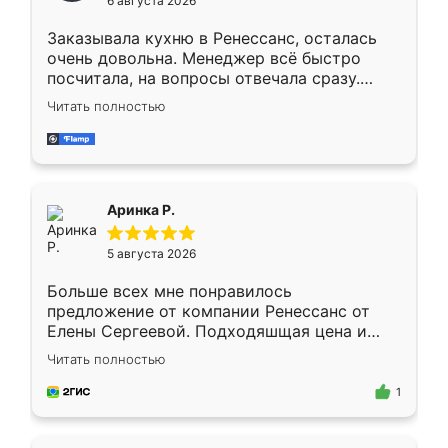
6 августа 2026
мебели буду заказывать только здесь.
Заказывала кухню в Ренессанс, осталась
очень довольна. Менеджер всё быстро
посчитала, на вопросы отвечала сразу.
Замерщик приехал в субботу, подошёл к
Читать полностью
делу со всей ответственностью. Собрали
за день, ребята работали аккуратно, даже
пыли почти не было. Качество отличное,
ящики ходят плавно, ничего не скрипит.
Всё подошло как влитое.
Аринка Р.
5 августа 2026
Больше всех мне понравилось
предложение от компании Ренессанс от
Елены Сергеевой. Подходяшщая цена и
короткие сроки изготовления. Приехавший
Читать полностью
для замера сотрудник Владислав
предложил по моему эскизу самый
1
подходящий вариант шкафа. Немного его
видоизменил, получилось даже лучше, чем