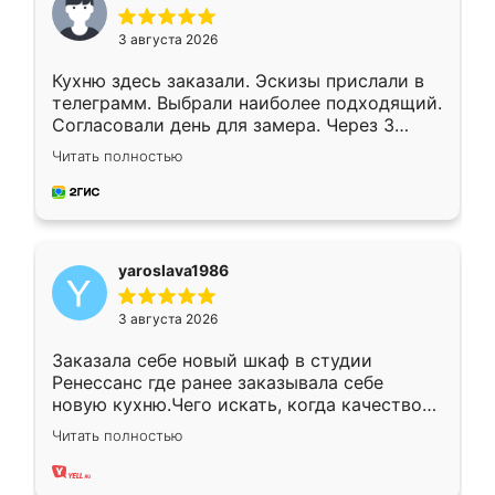
3 августа 2026
Кухню здесь заказали. Эскизы прислали в
телеграмм. Выбрали наиболее подходящий.
Согласовали день для замера. Через 3
недели кухня была уже готова. Остались
Читать полностью
довольны работой. Спасибо Ренессанс
мебель за качественную работу!
yaroslava1986
3 августа 2026
Заказала себе новый шкаф в студии
Ренессанс где ранее заказывала себе
новую кухню.Чего искать, когда качеством
вполне довольна. Служит кухня уже почти
Читать полностью
два года, нареканий нет.