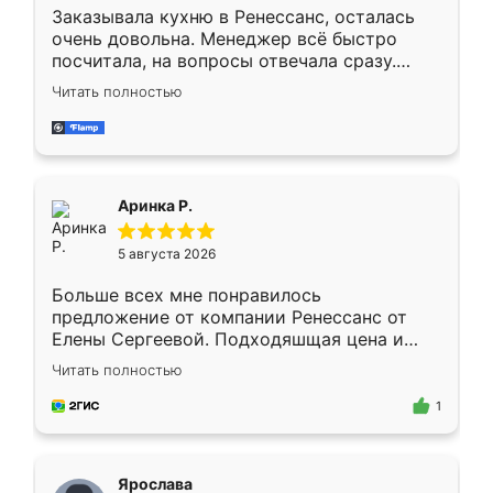
Заказывала кухню в Ренессанс, осталась
очень довольна. Менеджер всё быстро
посчитала, на вопросы отвечала сразу.
Замерщик приехал в субботу, подошёл к
Читать полностью
делу со всей ответственностью. Собрали
за день, ребята работали аккуратно, даже
пыли почти не было. Качество отличное,
ящики ходят плавно, ничего не скрипит.
Всё подошло как влитое.
Аринка Р.
5 августа 2026
Больше всех мне понравилось
предложение от компании Ренессанс от
Елены Сергеевой. Подходяшщая цена и
короткие сроки изготовления. Приехавший
Читать полностью
для замера сотрудник Владислав
предложил по моему эскизу самый
1
подходящий вариант шкафа. Немного его
видоизменил, получилось даже лучше, чем
я хотела.
Ярослава