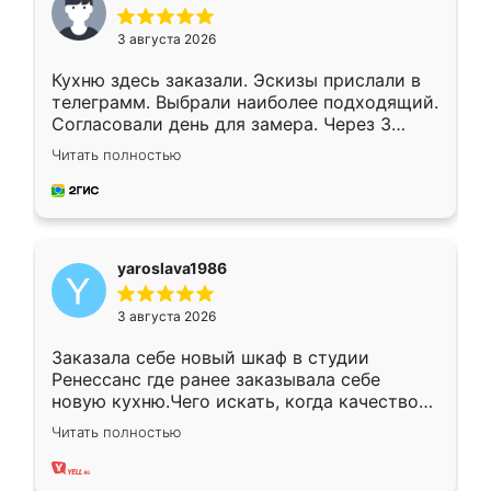
3 августа 2026
Кухню здесь заказали. Эскизы прислали в
телеграмм. Выбрали наиболее подходящий.
Согласовали день для замера. Через 3
недели кухня была уже готова. Остались
Читать полностью
довольны работой. Спасибо Ренессанс
мебель за качественную работу!
yaroslava1986
3 августа 2026
Заказала себе новый шкаф в студии
Ренессанс где ранее заказывала себе
новую кухню.Чего искать, когда качеством
вполне довольна. Служит кухня уже почти
Читать полностью
два года, нареканий нет.