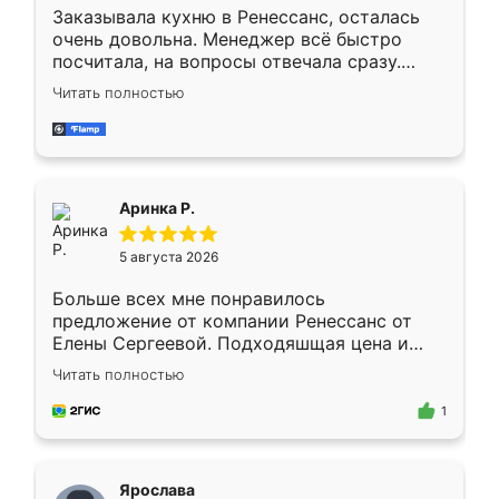
Заказывала кухню в Ренессанс, осталась
очень довольна. Менеджер всё быстро
посчитала, на вопросы отвечала сразу.
Замерщик приехал в субботу, подошёл к
Читать полностью
делу со всей ответственностью. Собрали
за день, ребята работали аккуратно, даже
пыли почти не было. Качество отличное,
ящики ходят плавно, ничего не скрипит.
Всё подошло как влитое.
Аринка Р.
5 августа 2026
Больше всех мне понравилось
предложение от компании Ренессанс от
Елены Сергеевой. Подходяшщая цена и
короткие сроки изготовления. Приехавший
Читать полностью
для замера сотрудник Владислав
предложил по моему эскизу самый
1
подходящий вариант шкафа. Немного его
видоизменил, получилось даже лучше, чем
я хотела.
Ярослава