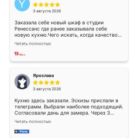
3 августа 2026
Заказала себе новый шкаф в студии
Ренессанс где ранее заказывала себе
новую кухню.Чего искать, когда качеством
вполне довольна. Служит кухня уже почти
Читать полностью
два года, нареканий нет.
Ярослава
3 августа 2026
Кухню здесь заказали. Эскизы прислали в
телеграмм. Выбрали наиболее подходящий.
Согласовали день для замера. Через 3
недели кухня была уже готова. Остались
Читать полностью
довольны работой. Спасибо Ренессанс
мебель за качественную работу!