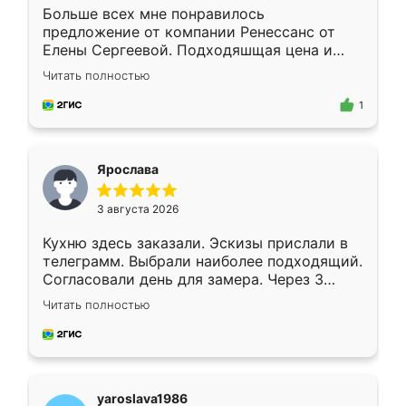
Больше всех мне понравилось
предложение от компании Ренессанс от
Елены Сергеевой. Подходяшщая цена и
короткие сроки изготовления. Приехавший
Читать полностью
для замера сотрудник Владислав
предложил по моему эскизу самый
1
подходящий вариант шкафа. Немного его
видоизменил, получилось даже лучше, чем
я хотела.
Ярослава
3 августа 2026
Кухню здесь заказали. Эскизы прислали в
телеграмм. Выбрали наиболее подходящий.
Согласовали день для замера. Через 3
недели кухня была уже готова. Остались
Читать полностью
довольны работой. Спасибо Ренессанс
мебель за качественную работу!
yaroslava1986