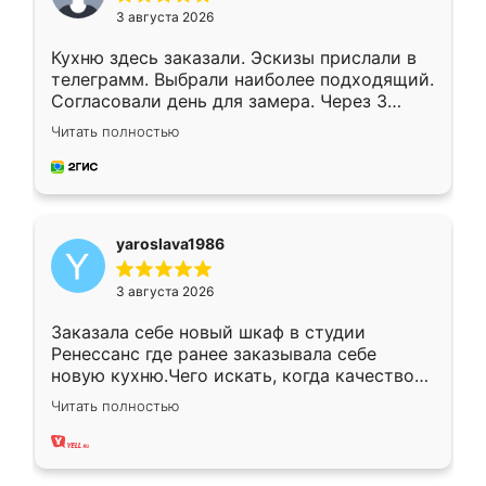
3 августа 2026
Кухню здесь заказали. Эскизы прислали в
телеграмм. Выбрали наиболее подходящий.
Согласовали день для замера. Через 3
недели кухня была уже готова. Остались
Читать полностью
довольны работой. Спасибо Ренессанс
мебель за качественную работу!
yaroslava1986
3 августа 2026
Заказала себе новый шкаф в студии
Ренессанс где ранее заказывала себе
новую кухню.Чего искать, когда качеством
вполне довольна. Служит кухня уже почти
Читать полностью
два года, нареканий нет.