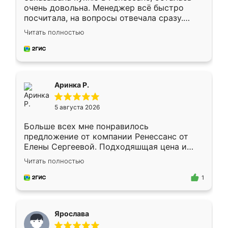
очень довольна. Менеджер всё быстро
посчитала, на вопросы отвечала сразу.
Замерщик приехал в субботу, подошёл к
Читать полностью
делу со всей ответственностью. Собрали
за день, ребята работали аккуратно, даже
пыли почти не было. Качество отличное,
ящики ходят плавно, ничего не скрипит.
Всё подошло как влитое.
Аринка Р.
5 августа 2026
Больше всех мне понравилось
предложение от компании Ренессанс от
Елены Сергеевой. Подходяшщая цена и
короткие сроки изготовления. Приехавший
Читать полностью
для замера сотрудник Владислав
предложил по моему эскизу самый
1
подходящий вариант шкафа. Немного его
видоизменил, получилось даже лучше, чем
я хотела.
Ярослава