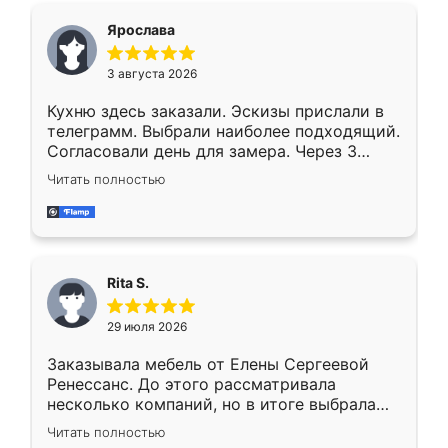
Ярослава
3 августа 2026
Кухню здесь заказали. Эскизы прислали в
телеграмм. Выбрали наиболее подходящий.
Согласовали день для замера. Через 3
недели кухня была уже готова. Остались
Читать полностью
довольны работой. Спасибо Ренессанс
мебель за качественную работу!
Rita S.
29 июля 2026
Заказывала мебель от Елены Сергеевой
Ренессанс. До этого рассматривала
несколько компаний, но в итоге выбрала
эту. Сначала обговорили условия, потом
Читать полностью
приехал замерщик, всё спокойно объяснил