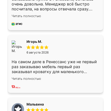
очень довольна. Менеджер всё быстро
посчитала, на вопросы отвечала сразу.
Замерщик приехал в субботу, подошёл к
Читать полностью
делу со всей ответственностью. Собрали
за день, ребята работали аккуратно, даже
пыли почти не было. Качество отличное,
ящики ходят плавно, ничего не скрипит.
Всё подошло как влитое.
Игорь М.
6 августа 2026
На самом деле в Ренессанс уже не первый
раз заказываю мебель первый раз
заказывал кроватку для маленького
ребёнка при его рождении ,во второй раз
Читать полностью
заказал шкаф-купе. По качеству очень
хорошее сборка достаточно быстрая,
также адекватные цены. До этого
сравнивал с разными конкурентами в этом
сегменте ,выбор у конкурентов куда
Мальвина
меньше, здесь же он более разнообразный.