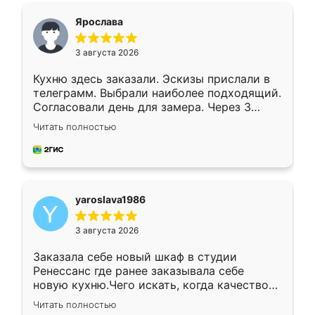
я хотела.
Ярослава
3 августа 2026
Кухню здесь заказали. Эскизы прислали в
телеграмм. Выбрали наиболее подходящий.
Согласовали день для замера. Через 3
недели кухня была уже готова. Остались
Читать полностью
довольны работой. Спасибо Ренессанс
мебель за качественную работу!
yaroslava1986
3 августа 2026
Заказала себе новый шкаф в студии
Ренессанс где ранее заказывала себе
новую кухню.Чего искать, когда качеством
вполне довольна. Служит кухня уже почти
Читать полностью
два года, нареканий нет.