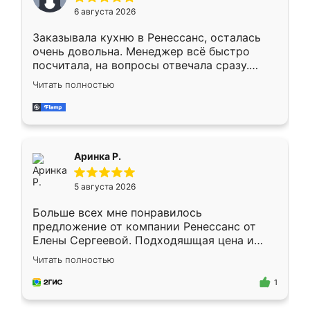
Мне нравится ,если что-то потребуется из
6 августа 2026
мебели буду заказывать только здесь.
Заказывала кухню в Ренессанс, осталась
очень довольна. Менеджер всё быстро
посчитала, на вопросы отвечала сразу.
Замерщик приехал в субботу, подошёл к
Читать полностью
делу со всей ответственностью. Собрали
за день, ребята работали аккуратно, даже
пыли почти не было. Качество отличное,
ящики ходят плавно, ничего не скрипит.
Всё подошло как влитое.
Аринка Р.
5 августа 2026
Больше всех мне понравилось
предложение от компании Ренессанс от
Елены Сергеевой. Подходяшщая цена и
короткие сроки изготовления. Приехавший
Читать полностью
для замера сотрудник Владислав
предложил по моему эскизу самый
1
подходящий вариант шкафа. Немного его
видоизменил, получилось даже лучше, чем