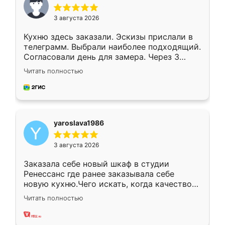
3 августа 2026
Кухню здесь заказали. Эскизы прислали в
телеграмм. Выбрали наиболее подходящий.
Согласовали день для замера. Через 3
недели кухня была уже готова. Остались
Читать полностью
довольны работой. Спасибо Ренессанс
мебель за качественную работу!
yaroslava1986
3 августа 2026
Заказала себе новый шкаф в студии
Ренессанс где ранее заказывала себе
новую кухню.Чего искать, когда качеством
вполне довольна. Служит кухня уже почти
Читать полностью
два года, нареканий нет.