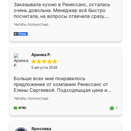
Заказывала кухню в Ренессанс, осталась
очень довольна. Менеджер всё быстро
посчитала, на вопросы отвечала сразу.
Замерщик приехал в субботу, подошёл к
Читать полностью
делу со всей ответственностью. Собрали
за день, ребята работали аккуратно, даже
пыли почти не было. Качество отличное,
ящики ходят плавно, ничего не скрипит.
Всё подошло как влитое.
Аринка Р.
5 августа 2026
Больше всех мне понравилось
предложение от компании Ренессанс от
Елены Сергеевой. Подходяшщая цена и
короткие сроки изготовления. Приехавший
Читать полностью
для замера сотрудник Владислав
предложил по моему эскизу самый
1
подходящий вариант шкафа. Немного его
видоизменил, получилось даже лучше, чем
я хотела.
Ярослава