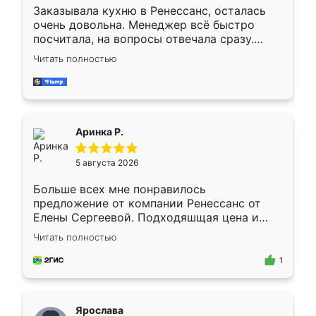
Заказывала кухню в Ренессанс, осталась
очень довольна. Менеджер всё быстро
посчитала, на вопросы отвечала сразу.
Замерщик приехал в субботу, подошёл к
Читать полностью
делу со всей ответственностью. Собрали
за день, ребята работали аккуратно, даже
пыли почти не было. Качество отличное,
ящики ходят плавно, ничего не скрипит.
Всё подошло как влитое.
Аринка Р.
5 августа 2026
Больше всех мне понравилось
предложение от компании Ренессанс от
Елены Сергеевой. Подходяшщая цена и
короткие сроки изготовления. Приехавший
Читать полностью
для замера сотрудник Владислав
предложил по моему эскизу самый
1
подходящий вариант шкафа. Немного его
видоизменил, получилось даже лучше, чем
я хотела.
Ярослава