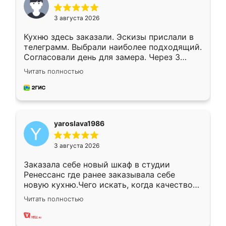
3 августа 2026
Кухню здесь заказали. Эскизы прислали в
телеграмм. Выбрали наиболее подходящий.
Согласовали день для замера. Через 3
недели кухня была уже готова. Остались
Читать полностью
довольны работой. Спасибо Ренессанс
мебель за качественную работу!
yaroslava1986
3 августа 2026
Заказала себе новый шкаф в студии
Ренессанс где ранее заказывала себе
новую кухню.Чего искать, когда качеством
вполне довольна. Служит кухня уже почти
Читать полностью
два года, нареканий нет.