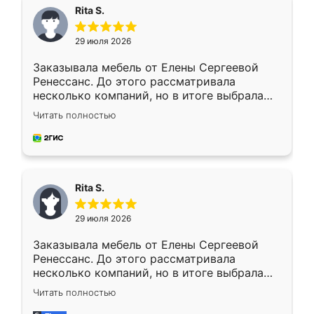
Rita S.
29 июля 2026
Заказывала мебель от Елены Сергеевой
Ренессанс. До этого рассматривала
несколько компаний, но в итоге выбрала
эту. Сначала обговорили условия, потом
Читать полностью
приехал замерщик, всё спокойно объяснил
и снял размеры. Изготовили в срок, с
доставкой тоже никаких проблем не
возникло. Сборку выполнили аккуратно,
мебель сразу встала на свое место без
Rita S.
каких-либо доработок. Качеством осталась
довольна, все выглядит так, как и ожидала.
29 июля 2026
Заказывала мебель от Елены Сергеевой
Ренессанс. До этого рассматривала
несколько компаний, но в итоге выбрала
эту. Сначала обговорили условия, потом
Читать полностью
приехал замерщик, всё спокойно объяснил