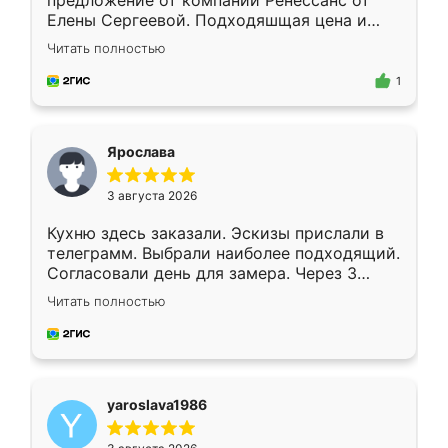
предложение от компании Ренессанс от
Елены Сергеевой. Подходяшщая цена и
короткие сроки изготовления. Приехавший
Читать полностью
для замера сотрудник Владислав
предложил по моему эскизу самый
1
подходящий вариант шкафа. Немного его
видоизменил, получилось даже лучше, чем
я хотела.
Ярослава
3 августа 2026
Кухню здесь заказали. Эскизы прислали в
телеграмм. Выбрали наиболее подходящий.
Согласовали день для замера. Через 3
недели кухня была уже готова. Остались
Читать полностью
довольны работой. Спасибо Ренессанс
мебель за качественную работу!
yaroslava1986