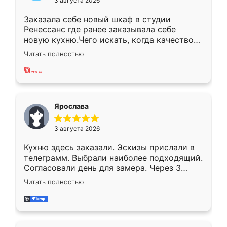
3 августа 2026
Заказала себе новый шкаф в студии
Ренессанс где ранее заказывала себе
новую кухню.Чего искать, когда качеством
вполне довольна. Служит кухня уже почти
Читать полностью
два года, нареканий нет.
Ярослава
3 августа 2026
Кухню здесь заказали. Эскизы прислали в
телеграмм. Выбрали наиболее подходящий.
Согласовали день для замера. Через 3
недели кухня была уже готова. Остались
Читать полностью
довольны работой. Спасибо Ренессанс
мебель за качественную работу!