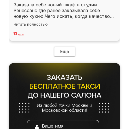
Заказала себе новый шкаф в студии
Ренессанс где ранее заказывала себе
новую кухню.Чего искать, когда качеством
вполне довольна. Служит кухня уже почти
Читать полностью
два года, нареканий нет.
Еще
ЗАКАЗАТЬ
БЕСПЛАТНОЕ ТАКСИ
ДО НАШЕГО САЛОНА
Из любой точки Москвы и
Московской области!