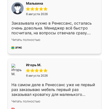
Мальвина
6 августа 2026
Заказывала кухню в Ренессанс, осталась
очень довольна. Менеджер всё быстро
посчитала, на вопросы отвечала сразу.
Замерщик приехал в субботу, подошёл к
Читать полностью
делу со всей ответственностью. Собрали
за день, ребята работали аккуратно, даже
пыли почти не было. Качество отличное,
ящики ходят плавно, ничего не скрипит.
Всё подошло как влитое.
Игорь М.
6 августа 2026
На самом деле в Ренессанс уже не первый
раз заказываю мебель первый раз
заказывал кроватку для маленького
ребёнка при его рождении ,во второй раз
Читать полностью
заказал шкаф-купе. По качеству очень