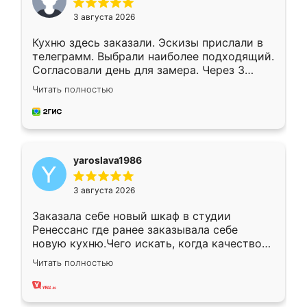
3 августа 2026
Кухню здесь заказали. Эскизы прислали в
телеграмм. Выбрали наиболее подходящий.
Согласовали день для замера. Через 3
недели кухня была уже готова. Остались
Читать полностью
довольны работой. Спасибо Ренессанс
мебель за качественную работу!
yaroslava1986
3 августа 2026
Заказала себе новый шкаф в студии
Ренессанс где ранее заказывала себе
новую кухню.Чего искать, когда качеством
вполне довольна. Служит кухня уже почти
Читать полностью
два года, нареканий нет.