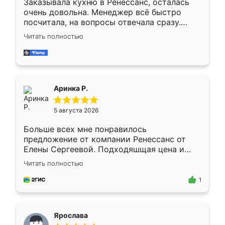
Заказывала кухню в Ренессанс, осталась
очень довольна. Менеджер всё быстро
посчитала, на вопросы отвечала сразу.
Замерщик приехал в субботу, подошёл к
Читать полностью
делу со всей ответственностью. Собрали
за день, ребята работали аккуратно, даже
пыли почти не было. Качество отличное,
ящики ходят плавно, ничего не скрипит.
Всё подошло как влитое.
Аринка Р.
5 августа 2026
Больше всех мне понравилось
предложение от компании Ренессанс от
Елены Сергеевой. Подходяшщая цена и
короткие сроки изготовления. Приехавший
Читать полностью
для замера сотрудник Владислав
предложил по моему эскизу самый
1
подходящий вариант шкафа. Немного его
видоизменил, получилось даже лучше, чем
я хотела.
Ярослава