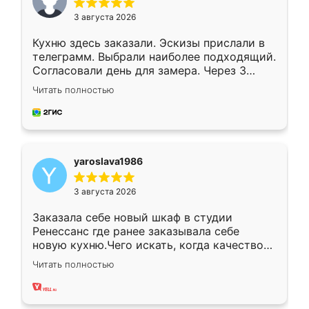
3 августа 2026
Кухню здесь заказали. Эскизы прислали в
телеграмм. Выбрали наиболее подходящий.
Согласовали день для замера. Через 3
недели кухня была уже готова. Остались
Читать полностью
довольны работой. Спасибо Ренессанс
мебель за качественную работу!
yaroslava1986
3 августа 2026
Заказала себе новый шкаф в студии
Ренессанс где ранее заказывала себе
новую кухню.Чего искать, когда качеством
вполне довольна. Служит кухня уже почти
Читать полностью
два года, нареканий нет.