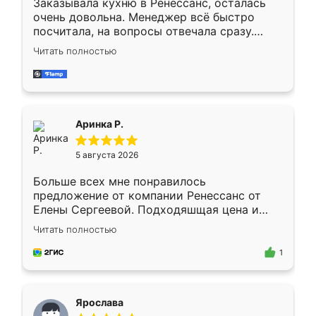
Заказывала кухню в Ренессанс, осталась
очень довольна. Менеджер всё быстро
посчитала, на вопросы отвечала сразу.
Замерщик приехал в субботу, подошёл к
Читать полностью
делу со всей ответственностью. Собрали
за день, ребята работали аккуратно, даже
пыли почти не было. Качество отличное,
ящики ходят плавно, ничего не скрипит.
Всё подошло как влитое.
Аринка Р.
5 августа 2026
Больше всех мне понравилось
предложение от компании Ренессанс от
Елены Сергеевой. Подходяшщая цена и
короткие сроки изготовления. Приехавший
Читать полностью
для замера сотрудник Владислав
предложил по моему эскизу самый
1
подходящий вариант шкафа. Немного его
видоизменил, получилось даже лучше, чем
я хотела.
Ярослава