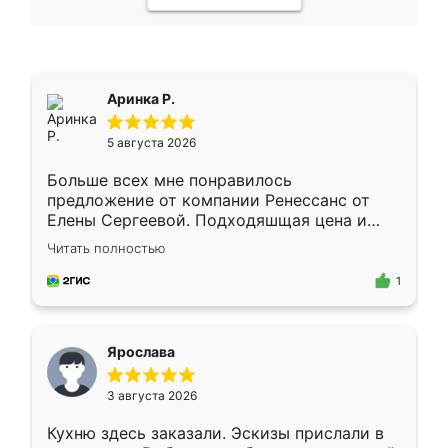
Аринка Р.
5 августа 2026
Больше всех мне понравилось
предложение от компании Ренессанс от
Елены Сергеевой. Подходяшщая цена и
короткие сроки изготовления. Приехавший
Читать полностью
для замера сотрудник Владислав
предложил по моему эскизу самый
1
подходящий вариант шкафа. Немного его
видоизменил, получилось даже лучше, чем
я хотела.
Ярослава
3 августа 2026
Кухню здесь заказали. Эскизы прислали в