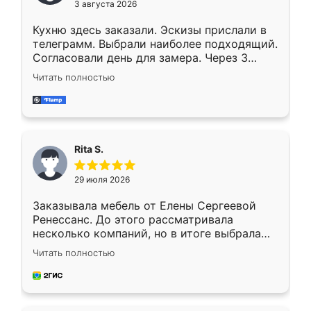
3 августа 2026
Кухню здесь заказали. Эскизы прислали в
телеграмм. Выбрали наиболее подходящий.
Согласовали день для замера. Через 3
недели кухня была уже готова. Остались
Читать полностью
довольны работой. Спасибо Ренессанс
мебель за качественную работу!
Rita S.
29 июля 2026
Заказывала мебель от Елены Сергеевой
Ренессанс. До этого рассматривала
несколько компаний, но в итоге выбрала
эту. Сначала обговорили условия, потом
Читать полностью
приехал замерщик, всё спокойно объяснил
и снял размеры. Изготовили в срок, с
доставкой тоже никаких проблем не
возникло. Сборку выполнили аккуратно,