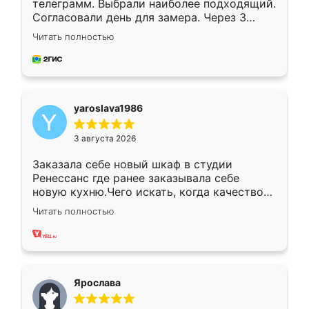
телеграмм. Выбрали наиболее подходящий.
Согласовали день для замера. Через 3
недели кухня была уже готова. Остались
Читать полностью
довольны работой. Спасибо Ренессанс
мебель за качественную работу!
yaroslava1986
3 августа 2026
Заказала себе новый шкаф в студии
Ренессанс где ранее заказывала себе
новую кухню.Чего искать, когда качеством
вполне довольна. Служит кухня уже почти
Читать полностью
два года, нареканий нет.
Ярослава