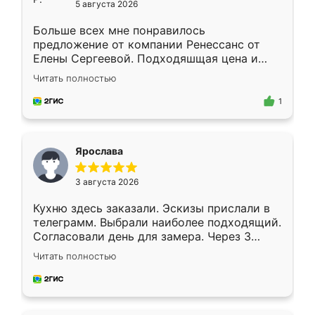
5 августа 2026
Больше всех мне понравилось
предложение от компании Ренессанс от
Елены Сергеевой. Подходяшщая цена и
короткие сроки изготовления. Приехавший
Читать полностью
для замера сотрудник Владислав
предложил по моему эскизу самый
1
подходящий вариант шкафа. Немного его
видоизменил, получилось даже лучше, чем
я хотела.
Ярослава
3 августа 2026
Кухню здесь заказали. Эскизы прислали в
телеграмм. Выбрали наиболее подходящий.
Согласовали день для замера. Через 3
недели кухня была уже готова. Остались
Читать полностью
довольны работой. Спасибо Ренессанс
мебель за качественную работу!