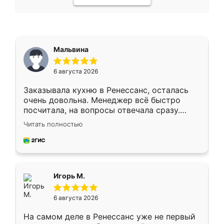
Мальвина
6 августа 2026
Заказывала кухню в Ренессанс, осталась
очень довольна. Менеджер всё быстро
посчитала, на вопросы отвечала сразу.
Замерщик приехал в субботу, подошёл к
Читать полностью
делу со всей ответственностью. Собрали
за день, ребята работали аккуратно, даже
пыли почти не было. Качество отличное,
ящики ходят плавно, ничего не скрипит.
Всё подошло как влитое.
Игорь М.
6 августа 2026
На самом деле в Ренессанс уже не первый