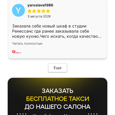
yaroslava1986
3 августа 2026
Заказала себе новый шкаф в студии
Ренессанс где ранее заказывала себе
новую кухню.Чего искать, когда качеством
вполне довольна. Служит кухня уже почти
Читать полностью
два года, нареканий нет.
Еще
ЗАКАЗАТЬ
БЕСПЛАТНОЕ ТАКСИ
ДО НАШЕГО САЛОНА