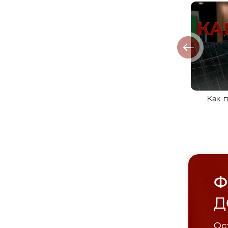
Как 
Ф
Д
Ост