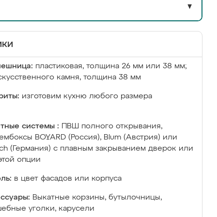
▼
ики
лешница:
пластиковая, толщина 26 мм или 38 мм;
скусственного камня, толщина 38 мм
риты:
изготовим кухню любого размера
тные системы :
ПВШ полного открывания,
ембоксы BOYARD (Россия), Blum (Австрия) или
ich (Германия) с плавным закрыванием дверок или
этой опции
ль:
в цвет фасадов или корпуса
ссуары:
Выкатные корзины, бутылочницы,
ебные уголки, карусели