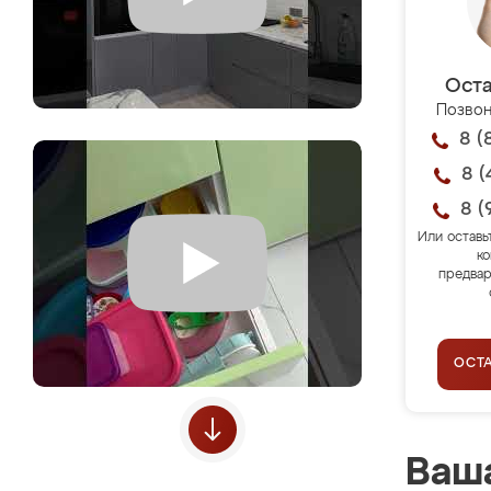
Оста
Позвон
8 (
8 (
8 (
Или оставь
ко
предвар
ОСТ
Ваша