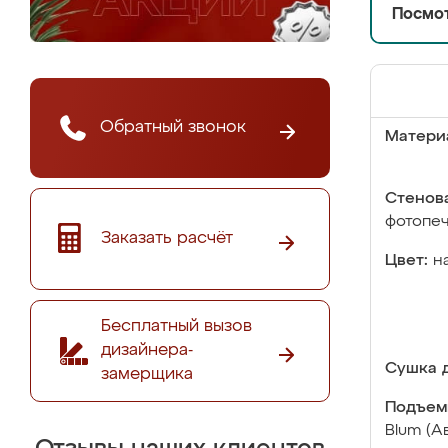
Посмот
Обратный звонок
Матери
Стенова
фотопе
Заказать расчёт
Цвет:
н
Бесплатный вызов
дизайнера-
Сушка д
замерщика
Подъем
Blum (А