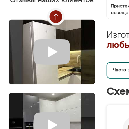
Отзывы наших клиентов
Пристен
освеще
Изго
любы
Часто 
Схе