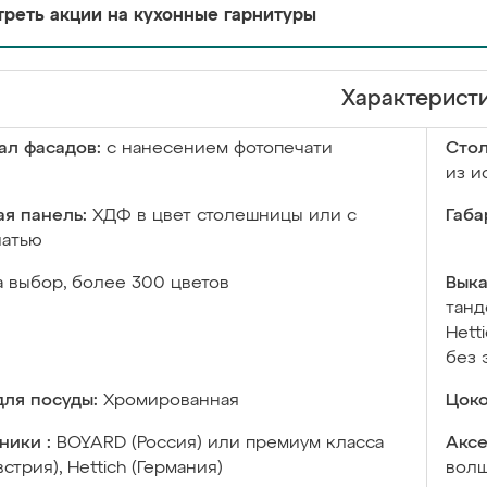
реть акции на кухонные гарнитуры
Характерист
ал фасадов:
с нанесением фотопечати
Сто
из и
я панель:
ХДФ в цвет столешницы или с
Габа
чатью
а выбор, более 300 цветов
Выка
танд
Hett
без 
ля посуды:
Хромированная
Цоко
ники :
BOYARD (Россия) или премиум класса
Аксе
встрия), Hettich (Германия)
волш