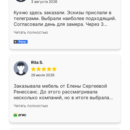
3 августа 2026
Кухню здесь заказали. Эскизы прислали в
телеграмм. Выбрали наиболее подходящий.
Согласовали день для замера. Через 3
недели кухня была уже готова. Остались
Читать полностью
довольны работой. Спасибо Ренессанс
мебель за качественную работу!
Rita S.
29 июля 2026
Заказывала мебель от Елены Сергеевой
Ренессанс. До этого рассматривала
несколько компаний, но в итоге выбрала
эту. Сначала обговорили условия, потом
Читать полностью
приехал замерщик, всё спокойно объяснил
и снял размеры. Изготовили в срок, с
доставкой тоже никаких проблем не
возникло. Сборку выполнили аккуратно,