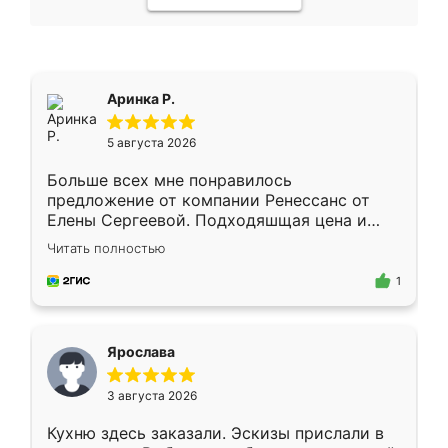
Аринка Р.
5 августа 2026
Больше всех мне понравилось
предложение от компании Ренессанс от
Елены Сергеевой. Подходяшщая цена и
короткие сроки изготовления. Приехавший
Читать полностью
для замера сотрудник Владислав
предложил по моему эскизу самый
1
подходящий вариант шкафа. Немного его
видоизменил, получилось даже лучше, чем
я хотела.
Ярослава
3 августа 2026
Кухню здесь заказали. Эскизы прислали в