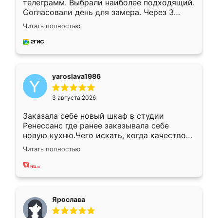
телеграмм. Выбрали наиболее подходящий.
Согласовали день для замера. Через 3
недели кухня была уже готова. Остались
Читать полностью
довольны работой. Спасибо Ренессанс
мебель за качественную работу!
yaroslava1986
3 августа 2026
Заказала себе новый шкаф в студии
Ренессанс где ранее заказывала себе
новую кухню.Чего искать, когда качеством
вполне довольна. Служит кухня уже почти
Читать полностью
два года, нареканий нет.
Ярослава