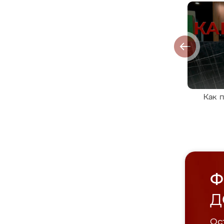
Как 
Ф
Д
Ост