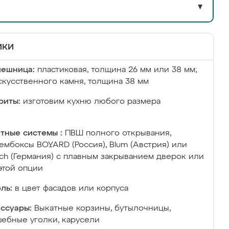
▼
ики
лешница:
пластиковая, толщина 26 мм или 38 мм;
скусственного камня, толщина 38 мм
риты:
изготовим кухню любого размера
тные системы :
ПВШ полного открывания,
ембоксы BOYARD (Россия), Blum (Австрия) или
ich (Германия) с плавным закрыванием дверок или
этой опции
ль:
в цвет фасадов или корпуса
ссуары:
Выкатные корзины, бутылочницы,
ебные уголки, карусели