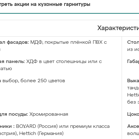
реть акции на кухонные гарнитуры
Характерист
ал фасадов:
МДФ, покрытые плёнкой ПВХ с
Сто
й
из и
я панель:
ХДФ в цвет столешницы или с
Габа
чатью
а выбор, более 250 цветов
Выка
танд
Hett
без 
ля посуды:
Хромированная
Цоко
ники :
BOYARD (Россия) или премиум класса
Аксе
встрия), Hettich (Германия)
волш