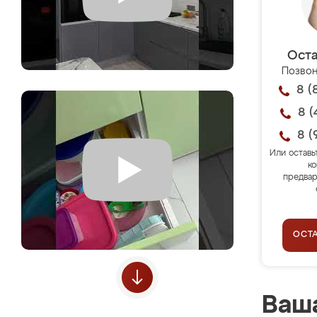
Оста
Позвон
8 (
8 (
8 (
Или оставь
ко
предвар
ОСТ
Ваша