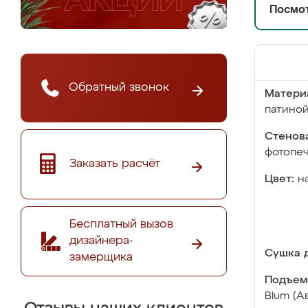
Посмот
Обратный звонок
Матери
патино
Стенова
фотопе
Заказать расчёт
Цвет:
н
Бесплатный вызов
дизайнера-
Сушка д
замерщика
Подъем
Blum (А