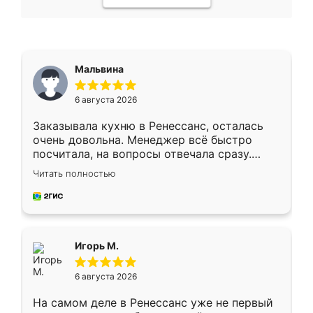
Мальвина
6 августа 2026
Заказывала кухню в Ренессанс, осталась
очень довольна. Менеджер всё быстро
посчитала, на вопросы отвечала сразу.
Замерщик приехал в субботу, подошёл к
Читать полностью
делу со всей ответственностью. Собрали
за день, ребята работали аккуратно, даже
пыли почти не было. Качество отличное,
ящики ходят плавно, ничего не скрипит.
Всё подошло как влитое.
Игорь М.
6 августа 2026
На самом деле в Ренессанс уже не первый