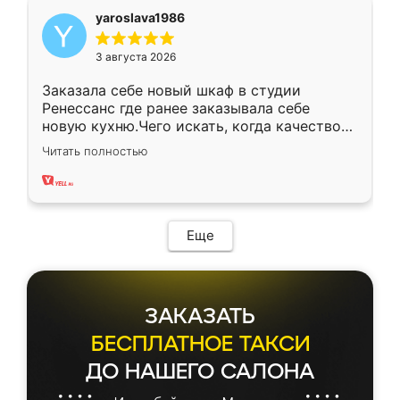
yaroslava1986
3 августа 2026
Заказала себе новый шкаф в студии
Ренессанс где ранее заказывала себе
новую кухню.Чего искать, когда качеством
вполне довольна. Служит кухня уже почти
Читать полностью
два года, нареканий нет.
Еще
ЗАКАЗАТЬ
БЕСПЛАТНОЕ ТАКСИ
ДО НАШЕГО САЛОНА