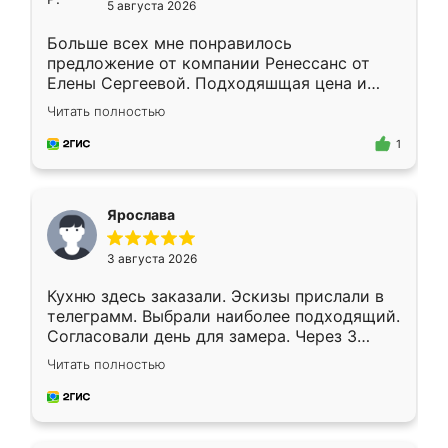
5 августа 2026
Больше всех мне понравилось
предложение от компании Ренессанс от
Елены Сергеевой. Подходяшщая цена и
короткие сроки изготовления. Приехавший
Читать полностью
для замера сотрудник Владислав
предложил по моему эскизу самый
1
подходящий вариант шкафа. Немного его
видоизменил, получилось даже лучше, чем
я хотела.
Ярослава
3 августа 2026
Кухню здесь заказали. Эскизы прислали в
телеграмм. Выбрали наиболее подходящий.
Согласовали день для замера. Через 3
недели кухня была уже готова. Остались
Читать полностью
довольны работой. Спасибо Ренессанс
мебель за качественную работу!