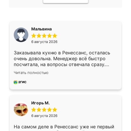
Мальвина
6 августа 2026
Заказывала кухню в Ренессанс, осталась
очень довольна. Менеджер всё быстро
посчитала, на вопросы отвечала сразу.
Замерщик приехал в субботу, подошёл к
Читать полностью
делу со всей ответственностью. Собрали
за день, ребята работали аккуратно, даже
пыли почти не было. Качество отличное,
ящики ходят плавно, ничего не скрипит.
Всё подошло как влитое.
Игорь М.
6 августа 2026
На самом деле в Ренессанс уже не первый