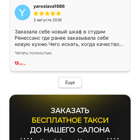
yaroslava1986
3 августа 2026
Заказала себе новый шкаф в студии
Ренессанс где ранее заказывала себе
новую кухню.Чего искать, когда качеством
вполне довольна. Служит кухня уже почти
Читать полностью
два года, нареканий нет.
Еще
ЗАКАЗАТЬ
БЕСПЛАТНОЕ ТАКСИ
ДО НАШЕГО САЛОНА