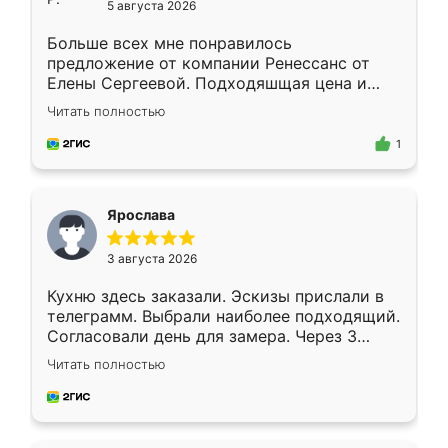
5 августа 2026
Больше всех мне понравилось
предложение от компании Ренессанс от
Елены Сергеевой. Подходяшщая цена и
короткие сроки изготовления. Приехавший
Читать полностью
для замера сотрудник Владислав
предложил по моему эскизу самый
1
подходящий вариант шкафа. Немного его
видоизменил, получилось даже лучше, чем
я хотела.
Ярослава
3 августа 2026
Кухню здесь заказали. Эскизы прислали в
телеграмм. Выбрали наиболее подходящий.
Согласовали день для замера. Через 3
недели кухня была уже готова. Остались
Читать полностью
довольны работой. Спасибо Ренессанс
мебель за качественную работу!