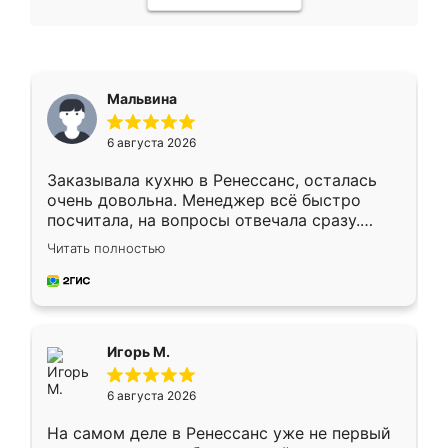
Мальвина
6 августа 2026
Заказывала кухню в Ренессанс, осталась
очень довольна. Менеджер всё быстро
посчитала, на вопросы отвечала сразу.
Замерщик приехал в субботу, подошёл к
Читать полностью
делу со всей ответственностью. Собрали
за день, ребята работали аккуратно, даже
пыли почти не было. Качество отличное,
ящики ходят плавно, ничего не скрипит.
Всё подошло как влитое.
Игорь М.
6 августа 2026
На самом деле в Ренессанс уже не первый