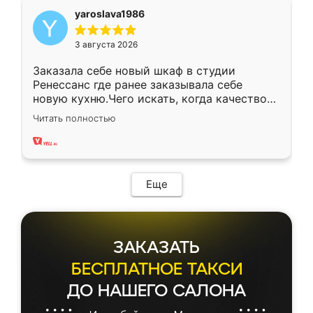
yaroslava1986
3 августа 2026
Заказала себе новый шкаф в студии
Ренессанс где ранее заказывала себе
новую кухню.Чего искать, когда качеством
вполне довольна. Служит кухня уже почти
Читать полностью
два года, нареканий нет.
Еще
ЗАКАЗАТЬ
БЕСПЛАТНОЕ ТАКСИ
ДО НАШЕГО САЛОНА