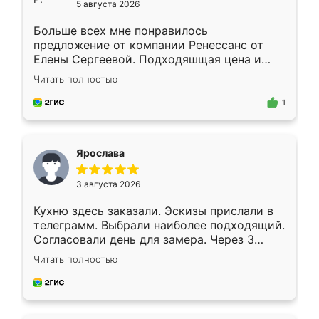
5 августа 2026
Больше всех мне понравилось
предложение от компании Ренессанс от
Елены Сергеевой. Подходяшщая цена и
короткие сроки изготовления. Приехавший
Читать полностью
для замера сотрудник Владислав
предложил по моему эскизу самый
1
подходящий вариант шкафа. Немного его
видоизменил, получилось даже лучше, чем
я хотела.
Ярослава
3 августа 2026
Кухню здесь заказали. Эскизы прислали в
телеграмм. Выбрали наиболее подходящий.
Согласовали день для замера. Через 3
недели кухня была уже готова. Остались
Читать полностью
довольны работой. Спасибо Ренессанс
мебель за качественную работу!