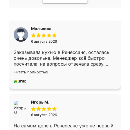
Мальвина
6 августа 2026
Заказывала кухню в Ренессанс, осталась
очень довольна. Менеджер всё быстро
посчитала, на вопросы отвечала сразу.
Замерщик приехал в субботу, подошёл к
Читать полностью
делу со всей ответственностью. Собрали
за день, ребята работали аккуратно, даже
пыли почти не было. Качество отличное,
ящики ходят плавно, ничего не скрипит.
Всё подошло как влитое.
Игорь М.
6 августа 2026
На самом деле в Ренессанс уже не первый