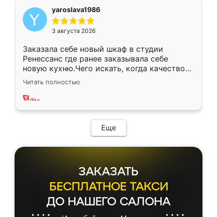
yaroslava1986
3 августа 2026
Заказала себе новый шкаф в студии
Ренессанс где ранее заказывала себе
новую кухню.Чего искать, когда качеством
вполне довольна. Служит кухня уже почти
Читать полностью
два года, нареканий нет.
Еще
ЗАКАЗАТЬ
БЕСПЛАТНОЕ ТАКСИ
ДО НАШЕГО САЛОНА