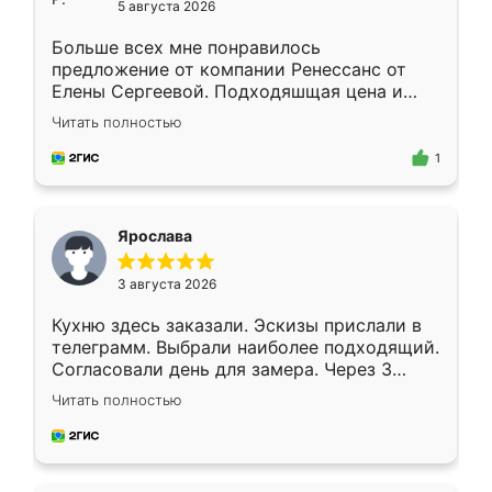
5 августа 2026
Больше всех мне понравилось
предложение от компании Ренессанс от
Елены Сергеевой. Подходяшщая цена и
короткие сроки изготовления. Приехавший
Читать полностью
для замера сотрудник Владислав
предложил по моему эскизу самый
1
подходящий вариант шкафа. Немного его
видоизменил, получилось даже лучше, чем
я хотела.
Ярослава
3 августа 2026
Кухню здесь заказали. Эскизы прислали в
телеграмм. Выбрали наиболее подходящий.
Согласовали день для замера. Через 3
недели кухня была уже готова. Остались
Читать полностью
довольны работой. Спасибо Ренессанс
мебель за качественную работу!