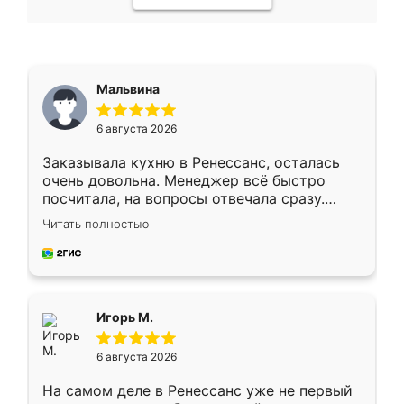
Мальвина
6 августа 2026
Заказывала кухню в Ренессанс, осталась
очень довольна. Менеджер всё быстро
посчитала, на вопросы отвечала сразу.
Замерщик приехал в субботу, подошёл к
Читать полностью
делу со всей ответственностью. Собрали
за день, ребята работали аккуратно, даже
пыли почти не было. Качество отличное,
ящики ходят плавно, ничего не скрипит.
Всё подошло как влитое.
Игорь М.
6 августа 2026
На самом деле в Ренессанс уже не первый