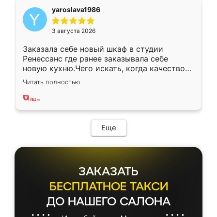
yaroslava1986
3 августа 2026
Заказала себе новый шкаф в студии
Ренессанс где ранее заказывала себе
новую кухню.Чего искать, когда качеством
вполне довольна. Служит кухня уже почти
Читать полностью
два года, нареканий нет.
Еще
ЗАКАЗАТЬ
БЕСПЛАТНОЕ ТАКСИ
ДО НАШЕГО САЛОНА