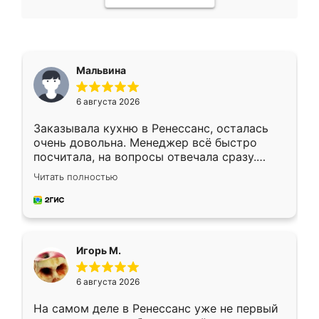
Мальвина
6 августа 2026
Заказывала кухню в Ренессанс, осталась
очень довольна. Менеджер всё быстро
посчитала, на вопросы отвечала сразу.
Замерщик приехал в субботу, подошёл к
Читать полностью
делу со всей ответственностью. Собрали
за день, ребята работали аккуратно, даже
пыли почти не было. Качество отличное,
ящики ходят плавно, ничего не скрипит.
Всё подошло как влитое.
Игорь М.
6 августа 2026
На самом деле в Ренессанс уже не первый