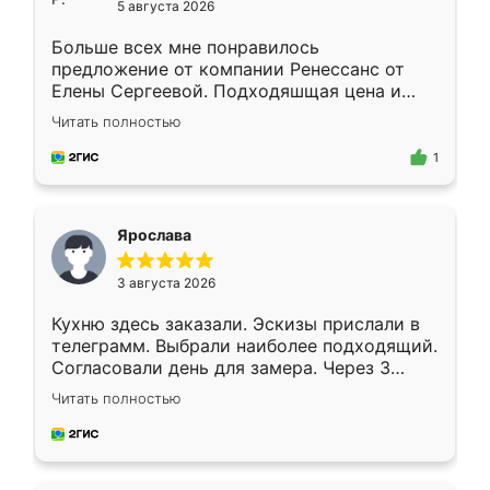
5 августа 2026
Больше всех мне понравилось
предложение от компании Ренессанс от
Елены Сергеевой. Подходяшщая цена и
короткие сроки изготовления. Приехавший
Читать полностью
для замера сотрудник Владислав
предложил по моему эскизу самый
1
подходящий вариант шкафа. Немного его
видоизменил, получилось даже лучше, чем
я хотела.
Ярослава
3 августа 2026
Кухню здесь заказали. Эскизы прислали в
телеграмм. Выбрали наиболее подходящий.
Согласовали день для замера. Через 3
недели кухня была уже готова. Остались
Читать полностью
довольны работой. Спасибо Ренессанс
мебель за качественную работу!