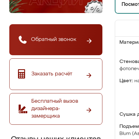
Посмот
Обратный звонок
Матери
Стенова
фотопе
Заказать расчёт
Цвет:
н
Бесплатный вызов
дизайнера-
Сушка д
замерщика
Подъем
Blum (А