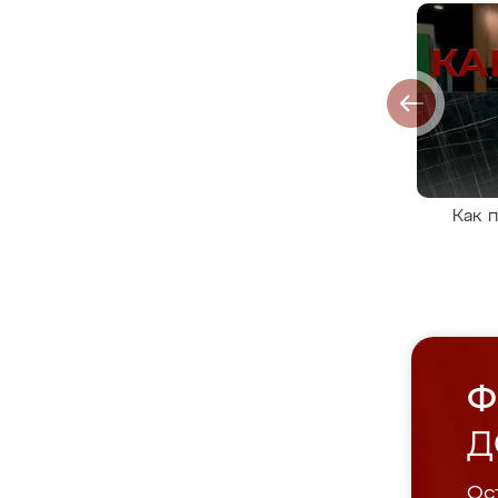
Как 
Ф
Д
Ост