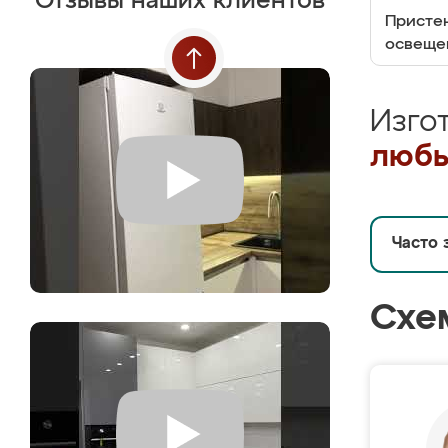
Отзывы наших клиентов
Пристен
освеще
Изго
любы
Часто 
Схе