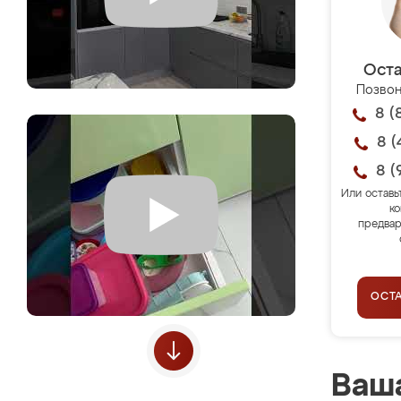
Оста
Позвон
8 (
8 (
8 (
Или оставь
ко
предвар
ОСТ
Ваша