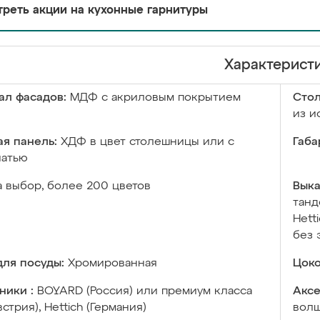
реть акции на кухонные гарнитуры
Характерист
ал фасадов:
МДФ с акриловым покрытием
Сто
из и
я панель:
ХДФ в цвет столешницы или с
Габа
чатью
а выбор, более 200 цветов
Выка
танд
Hett
без 
ля посуды:
Хромированная
Цоко
ники :
BOYARD (Россия) или премиум класса
Аксе
встрия), Hettich (Германия)
волш