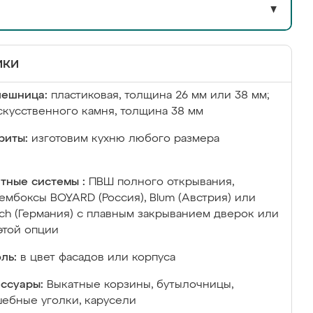
▼
ики
лешница:
пластиковая, толщина 26 мм или 38 мм;
скусственного камня, толщина 38 мм
риты:
изготовим кухню любого размера
тные системы :
ПВШ полного открывания,
ембоксы BOYARD (Россия), Blum (Австрия) или
ich (Германия) с плавным закрыванием дверок или
этой опции
ль:
в цвет фасадов или корпуса
ссуары:
Выкатные корзины, бутылочницы,
ебные уголки, карусели