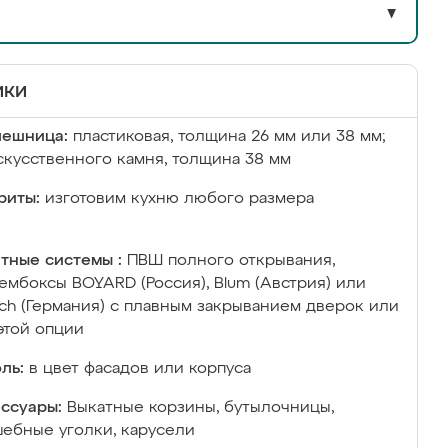
▼
ики
лешница:
пластиковая, толщина 26 мм или 38 мм;
скусственного камня, толщина 38 мм
риты:
изготовим кухню любого размера
тные системы :
ПВШ полного открывания,
ембоксы BOYARD (Россия), Blum (Австрия) или
ich (Германия) с плавным закрыванием дверок или
этой опции
ль:
в цвет фасадов или корпуса
ссуары:
Выкатные корзины, бутылочницы,
ебные уголки, карусели