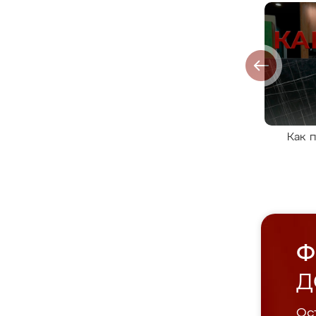
Как 
Ф
Д
Ост