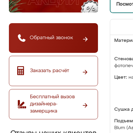
Посмот
Обратный звонок
Матери
Стенова
фотопе
Заказать расчёт
Цвет:
н
Бесплатный вызов
дизайнера-
Сушка д
замерщика
Подъем
Blum (А