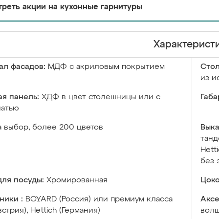
реть акции на кухонные гарнитуры
Характерист
ал фасадов:
МДФ с акриловым покрытием
Сто
из и
я панель:
ХДФ в цвет столешницы или с
Габа
чатью
а выбор, более 200 цветов
Выка
танд
Hett
без 
ля посуды:
Хромированная
Цоко
ники :
BOYARD (Россия) или премиум класса
Аксе
встрия), Hettich (Германия)
волш