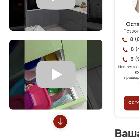
Оста
Позвон
8 (
8 (
8 (
Или оставь
ко
предвар
ОСТ
Ваша