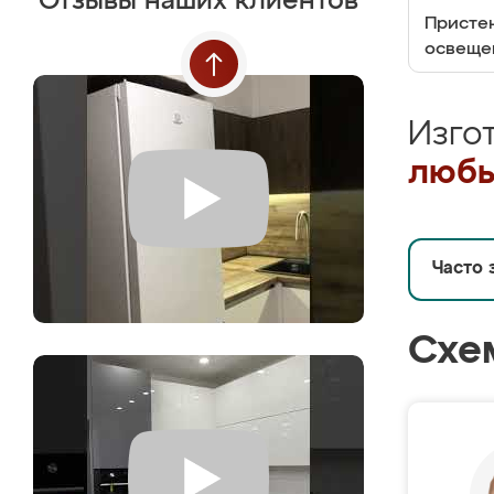
Отзывы наших клиентов
Пристен
освеще
Изго
любы
Часто 
Схе