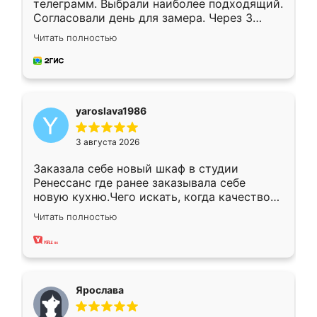
телеграмм. Выбрали наиболее подходящий.
Согласовали день для замера. Через 3
недели кухня была уже готова. Остались
Читать полностью
довольны работой. Спасибо Ренессанс
мебель за качественную работу!
yaroslava1986
3 августа 2026
Заказала себе новый шкаф в студии
Ренессанс где ранее заказывала себе
новую кухню.Чего искать, когда качеством
вполне довольна. Служит кухня уже почти
Читать полностью
два года, нареканий нет.
Ярослава