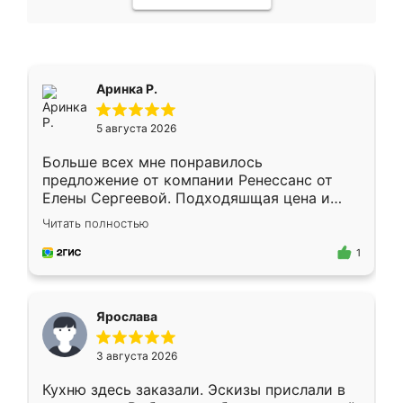
Аринка Р.
5 августа 2026
Больше всех мне понравилось
предложение от компании Ренессанс от
Елены Сергеевой. Подходяшщая цена и
короткие сроки изготовления. Приехавший
Читать полностью
для замера сотрудник Владислав
предложил по моему эскизу самый
1
подходящий вариант шкафа. Немного его
видоизменил, получилось даже лучше, чем
я хотела.
Ярослава
3 августа 2026
Кухню здесь заказали. Эскизы прислали в