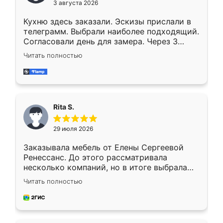
3 августа 2026
Кухню здесь заказали. Эскизы прислали в
телеграмм. Выбрали наиболее подходящий.
Согласовали день для замера. Через 3
недели кухня была уже готова. Остались
Читать полностью
довольны работой. Спасибо Ренессанс
мебель за качественную работу!
Rita S.
29 июля 2026
Заказывала мебель от Елены Сергеевой
Ренессанс. До этого рассматривала
несколько компаний, но в итоге выбрала
эту. Сначала обговорили условия, потом
Читать полностью
приехал замерщик, всё спокойно объяснил
и снял размеры. Изготовили в срок, с
доставкой тоже никаких проблем не
возникло. Сборку выполнили аккуратно,