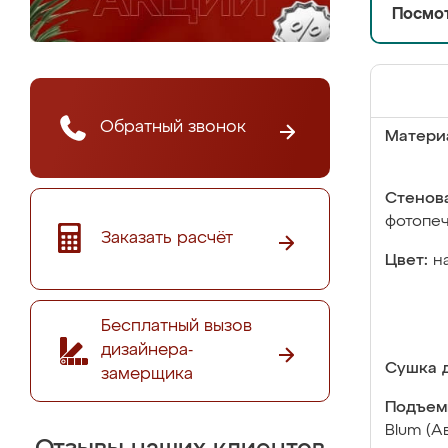
Посмот
Обратный звонок
Матери
Стенова
фотопе
Заказать расчёт
Цвет:
н
Бесплатный вызов
дизайнера-
Сушка д
замерщика
Подъем
Blum (А