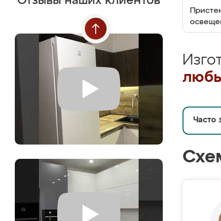
Отзывы наших клиентов
Пристен
освеще
Изго
любы
Часто 
Схе