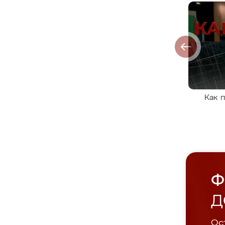
Как 
Ф
Д
Ост