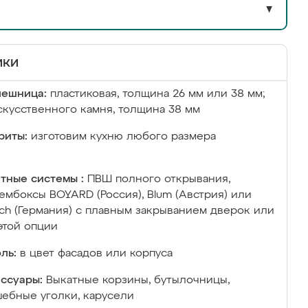
▼
ики
лешница:
пластиковая, толщина 26 мм или 38 мм;
скусственного камня, толщина 38 мм
риты:
изготовим кухню любого размера
тные системы :
ПВШ полного открывания,
ембоксы BOYARD (Россия), Blum (Австрия) или
ich (Германия) с плавным закрыванием дверок или
этой опции
ль:
в цвет фасадов или корпуса
ссуары:
Выкатные корзины, бутылочницы,
ебные уголки, карусели