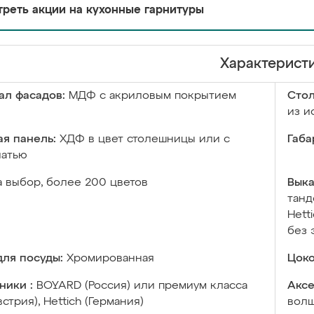
реть акции на кухонные гарнитуры
Характерист
ал фасадов:
МДФ с акриловым покрытием
Сто
из и
я панель:
ХДФ в цвет столешницы или с
Габа
чатью
а выбор, более 200 цветов
Выка
танд
Hett
без 
ля посуды:
Хромированная
Цоко
ники :
BOYARD (Россия) или премиум класса
Аксе
встрия), Hettich (Германия)
волш