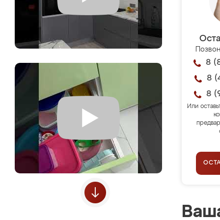
Оста
Позвон
8 (
8 (
8 (
Или оставь
ко
предвар
ОСТ
Ваша