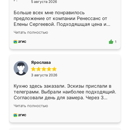
5 августа 2026
Больше всех мне понравилось
предложение от компании Ренессанс от
Елены Сергеевой. Подходяшщая цена и
короткие сроки изготовления. Приехавший
Читать полностью
для замера сотрудник Владислав
предложил по моему эскизу самый
1
подходящий вариант шкафа. Немного его
видоизменил, получилось даже лучше, чем
я хотела.
Ярослава
3 августа 2026
Кухню здесь заказали. Эскизы прислали в
телеграмм. Выбрали наиболее подходящий.
Согласовали день для замера. Через 3
недели кухня была уже готова. Остались
Читать полностью
довольны работой. Спасибо Ренессанс
мебель за качественную работу!