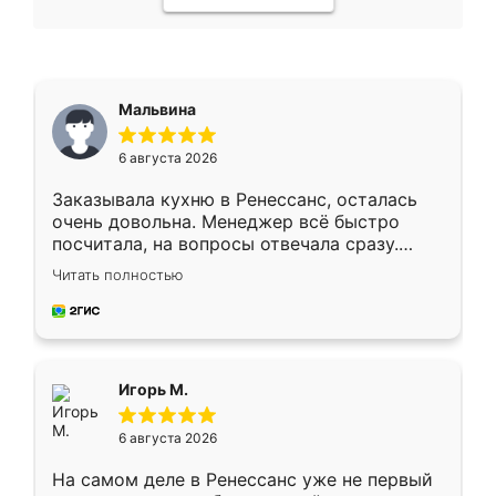
Мальвина
6 августа 2026
Заказывала кухню в Ренессанс, осталась
очень довольна. Менеджер всё быстро
посчитала, на вопросы отвечала сразу.
Замерщик приехал в субботу, подошёл к
Читать полностью
делу со всей ответственностью. Собрали
за день, ребята работали аккуратно, даже
пыли почти не было. Качество отличное,
ящики ходят плавно, ничего не скрипит.
Всё подошло как влитое.
Игорь М.
6 августа 2026
На самом деле в Ренессанс уже не первый