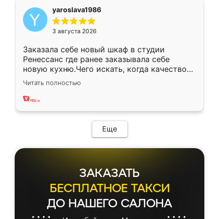
yaroslava1986
3 августа 2026
Заказала себе новый шкаф в студии
Ренессанс где ранее заказывала себе
новую кухню.Чего искать, когда качеством
вполне довольна. Служит кухня уже почти
Читать полностью
два года, нареканий нет.
Еще
ЗАКАЗАТЬ
БЕСПЛАТНОЕ ТАКСИ
ДО НАШЕГО САЛОНА