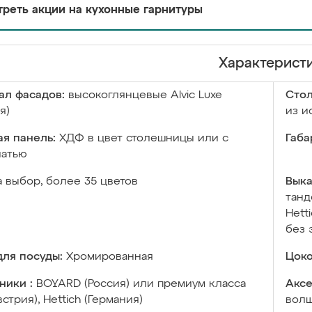
реть акции на кухонные гарнитуры
Характерист
ал фасадов:
высокоглянцевые Аlvic Luxe
Сто
я)
из и
я панель:
ХДФ в цвет столешницы или с
Габа
чатью
а выбор, более 35 цветов
Выка
танд
Hett
без 
ля посуды:
Хромированная
Цоко
ники :
BOYARD (Россия) или премиум класса
Аксе
встрия), Hettich (Германия)
волш