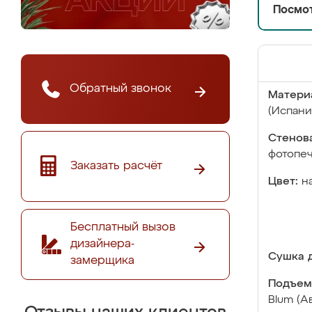
Посмот
Обратный звонок
Матери
(Испани
Стенова
фотопе
Заказать расчёт
Цвет:
н
Бесплатный вызов
дизайнера-
Сушка д
замерщика
Подъем
Blum (А