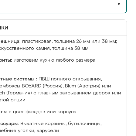
▼
ики
лешница:
пластиковая, толщина 26 мм или 38 мм;
скусственного камня, толщина 38 мм
риты:
изготовим кухню любого размера
тные системы :
ПВШ полного открывания,
ембоксы BOYARD (Россия), Blum (Австрия) или
ich (Германия) с плавным закрыванием дверок или
этой опции
ль:
в цвет фасадов или корпуса
ссуары:
Выкатные корзины, бутылочницы,
ебные уголки, карусели