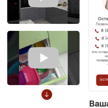
Оста
Позвон
8 (
8 (
8 (
Или оставь
ко
предвар
ОСТ
Ваша