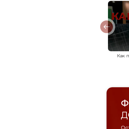
Как 
Ф
Д
Ост