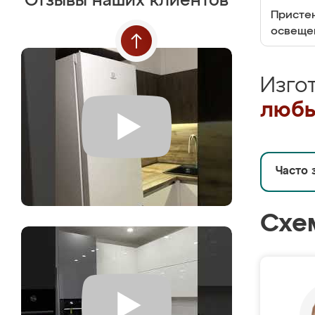
Отзывы наших клиентов
Пристен
освеще
Изго
любы
Часто 
Схе