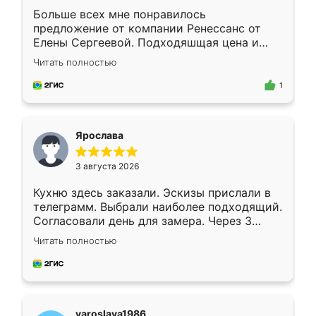
Больше всех мне понравилось
предложение от компании Ренессанс от
Елены Сергеевой. Подходяшщая цена и
короткие сроки изготовления. Приехавший
Читать полностью
для замера сотрудник Владислав
предложил по моему эскизу самый
1
подходящий вариант шкафа. Немного его
видоизменил, получилось даже лучше, чем
я хотела.
Ярослава
3 августа 2026
Кухню здесь заказали. Эскизы прислали в
телеграмм. Выбрали наиболее подходящий.
Согласовали день для замера. Через 3
недели кухня была уже готова. Остались
Читать полностью
довольны работой. Спасибо Ренессанс
мебель за качественную работу!
yaroslava1986