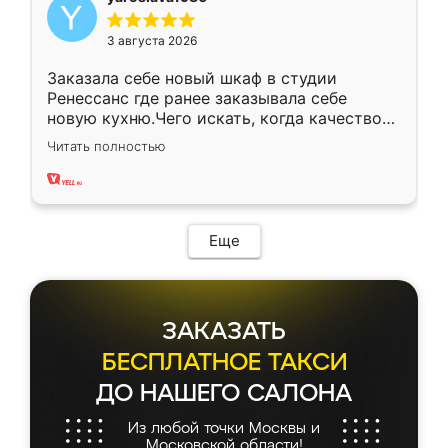
3 августа 2026
Заказала себе новый шкаф в студии
Ренессанс где ранее заказывала себе
новую кухню.Чего искать, когда качеством
вполне довольна. Служит кухня уже почти
Читать полностью
два года, нареканий нет.
Еще
ЗАКАЗАТЬ
БЕСПЛАТНОЕ ТАКСИ
ДО НАШЕГО САЛОНА
Из любой точки Москвы и
Московской области!