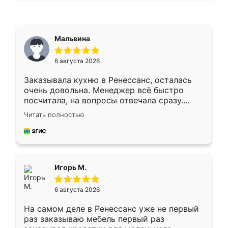
Мальвина
6 августа 2026
Заказывала кухню в Ренессанс, осталась
очень довольна. Менеджер всё быстро
посчитала, на вопросы отвечала сразу.
Замерщик приехал в субботу, подошёл к
Читать полностью
делу со всей ответственностью. Собрали
за день, ребята работали аккуратно, даже
пыли почти не было. Качество отличное,
ящики ходят плавно, ничего не скрипит.
Всё подошло как влитое.
Игорь М.
6 августа 2026
На самом деле в Ренессанс уже не первый
раз заказываю мебель первый раз