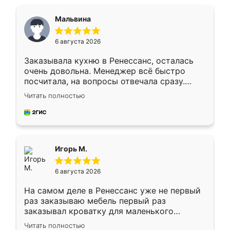
Мальвина
6 августа 2026
Заказывала кухню в Ренессанс, осталась
очень довольна. Менеджер всё быстро
посчитала, на вопросы отвечала сразу.
Замерщик приехал в субботу, подошёл к
Читать полностью
делу со всей ответственностью. Собрали
за день, ребята работали аккуратно, даже
пыли почти не было. Качество отличное,
ящики ходят плавно, ничего не скрипит.
Всё подошло как влитое.
Игорь М.
6 августа 2026
На самом деле в Ренессанс уже не первый
раз заказываю мебель первый раз
заказывал кроватку для маленького
ребёнка при его рождении ,во второй раз
Читать полностью