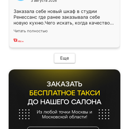
3 августа 2026
Заказала себе новый шкаф в студии
Ренессанс где ранее заказывала себе
новую кухню.Чего искать, когда качеством
вполне довольна. Служит кухня уже почти
Читать полностью
два года, нареканий нет.
Еще
ЗАКАЗАТЬ
БЕСПЛАТНОЕ ТАКСИ
ДО НАШЕГО САЛОНА
Из любой точки Москвы и
Московской области!