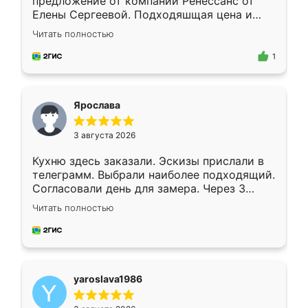
предложение от компании Ренессанс от
Елены Сергеевой. Подходяшщая цена и
короткие сроки изготовления. Приехавший
Читать полностью
для замера сотрудник Владислав
предложил по моему эскизу самый
1
подходящий вариант шкафа. Немного его
видоизменил, получилось даже лучше, чем
я хотела.
Ярослава
3 августа 2026
Кухню здесь заказали. Эскизы прислали в
телеграмм. Выбрали наиболее подходящий.
Согласовали день для замера. Через 3
недели кухня была уже готова. Остались
Читать полностью
довольны работой. Спасибо Ренессанс
мебель за качественную работу!
yaroslava1986