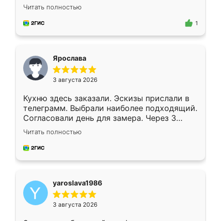
короткие сроки изготовления. Приехавший
Читать полностью
для замера сотрудник Владислав
предложил по моему эскизу самый
1
подходящий вариант шкафа. Немного его
видоизменил, получилось даже лучше, чем
я хотела.
Ярослава
3 августа 2026
Кухню здесь заказали. Эскизы прислали в
телеграмм. Выбрали наиболее подходящий.
Согласовали день для замера. Через 3
недели кухня была уже готова. Остались
Читать полностью
довольны работой. Спасибо Ренессанс
мебель за качественную работу!
yaroslava1986
3 августа 2026