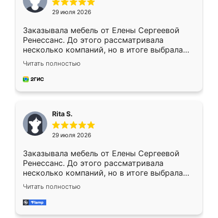
29 июля 2026
Заказывала мебель от Елены Сергеевой
Ренессанс. До этого рассматривала
несколько компаний, но в итоге выбрала
эту. Сначала обговорили условия, потом
Читать полностью
приехал замерщик, всё спокойно объяснил
и снял размеры. Изготовили в срок, с
доставкой тоже никаких проблем не
возникло. Сборку выполнили аккуратно,
мебель сразу встала на свое место без
Rita S.
каких-либо доработок. Качеством осталась
довольна, все выглядит так, как и ожидала.
29 июля 2026
Заказывала мебель от Елены Сергеевой
Ренессанс. До этого рассматривала
несколько компаний, но в итоге выбрала
эту. Сначала обговорили условия, потом
Читать полностью
приехал замерщик, всё спокойно объяснил
и снял размеры. Изготовили в срок, с
доставкой тоже никаких проблем не