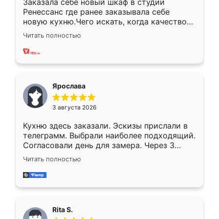
Заказала себе новый шкаф в студии
Ренессанс где ранее заказывала себе
новую кухню.Чего искать, когда качеством
вполне довольна. Служит кухня уже почти
Читать полностью
два года, нареканий нет.
Ярослава
3 августа 2026
Кухню здесь заказали. Эскизы прислали в
телеграмм. Выбрали наиболее подходящий.
Согласовали день для замера. Через 3
недели кухня была уже готова. Остались
Читать полностью
довольны работой. Спасибо Ренессанс
мебель за качественную работу!
Rita S.