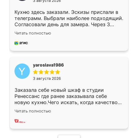
3 августа 2026
Кухню здесь заказали. Эскизы прислали в
телеграмм. Выбрали наиболее подходящий.
Согласовали день для замера. Через 3
недели кухня была уже готова. Остались
Читать полностью
довольны работой. Спасибо Ренессанс
мебель за качественную работу!
yaroslava1986
3 августа 2026
Заказала себе новый шкаф в студии
Ренессанс где ранее заказывала себе
новую кухню.Чего искать, когда качеством
вполне довольна. Служит кухня уже почти
Читать полностью
два года, нареканий нет.