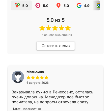
5.0
5.0
5.0
4.9
5.0
5.0
из 5
На основе
945
оценок
Оставить отзыв
Мальвина
6 августа 2026
Заказывала кухню в Ренессанс, осталась
очень довольна. Менеджер всё быстро
посчитала, на вопросы отвечала сразу.
Замерщик приехал в субботу, подошёл к
Читать полностью