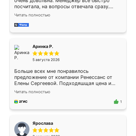
очень довольна. Менеджер всё быстро
посчитала, на вопросы отвечала сразу.
Замерщик приехал в субботу, подошёл к
Читать полностью
делу со всей ответственностью. Собрали
за день, ребята работали аккуратно, даже
пыли почти не было. Качество отличное,
ящики ходят плавно, ничего не скрипит.
Всё подошло как влитое.
Аринка Р.
5 августа 2026
Больше всех мне понравилось
предложение от компании Ренессанс от
Елены Сергеевой. Подходяшщая цена и
короткие сроки изготовления. Приехавший
Читать полностью
для замера сотрудник Владислав
предложил по моему эскизу самый
1
подходящий вариант шкафа. Немного его
видоизменил, получилось даже лучше, чем
я хотела.
Ярослава