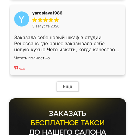
yaroslava1986
3 августа 2026
Заказала себе новый шкаф в студии
Ренессанс где ранее заказывала себе
новую кухню.Чего искать, когда качеством
вполне довольна. Служит кухня уже почти
Читать полностью
два года, нареканий нет.
Еще
ЗАКАЗАТЬ
БЕСПЛАТНОЕ ТАКСИ
ДО НАШЕГО САЛОНА