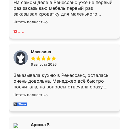
На самом деле в Ренессанс уже не первый
раз заказываю мебель первый раз
заказывал кроватку для маленького
ребёнка при его рождении ,во второй раз
Читать полностью
заказал шкаф-купе. По качеству очень
хорошее сборка достаточно быстрая,
также адекватные цены. До этого
сравнивал с разными конкурентами в этом
сегменте ,выбор у конкурентов куда
Мальвина
меньше, здесь же он более разнообразный.
Мне нравится ,если что-то потребуется из
6 августа 2026
мебели буду заказывать только здесь.
Заказывала кухню в Ренессанс, осталась
очень довольна. Менеджер всё быстро
посчитала, на вопросы отвечала сразу.
Замерщик приехал в субботу, подошёл к
Читать полностью
делу со всей ответственностью. Собрали
за день, ребята работали аккуратно, даже
пыли почти не было. Качество отличное,
ящики ходят плавно, ничего не скрипит.
Всё подошло как влитое.
Аринка Р.