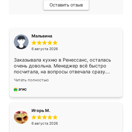
Оставить отзыв
Мальвина
6 августа 2026
Заказывала кухню в Ренессанс, осталась
очень довольна. Менеджер всё быстро
посчитала, на вопросы отвечала сразу.
Замерщик приехал в субботу, подошёл к
Читать полностью
делу со всей ответственностью. Собрали
за день, ребята работали аккуратно, даже
пыли почти не было. Качество отличное,
ящики ходят плавно, ничего не скрипит.
Всё подошло как влитое.
Игорь М.
6 августа 2026