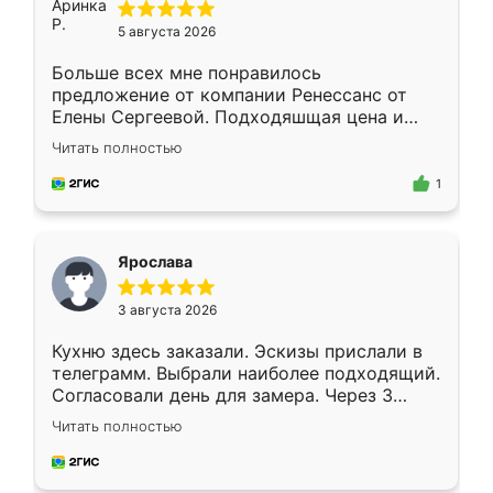
5 августа 2026
Больше всех мне понравилось
предложение от компании Ренессанс от
Елены Сергеевой. Подходяшщая цена и
короткие сроки изготовления. Приехавший
Читать полностью
для замера сотрудник Владислав
предложил по моему эскизу самый
1
подходящий вариант шкафа. Немного его
видоизменил, получилось даже лучше, чем
я хотела.
Ярослава
3 августа 2026
Кухню здесь заказали. Эскизы прислали в
телеграмм. Выбрали наиболее подходящий.
Согласовали день для замера. Через 3
недели кухня была уже готова. Остались
Читать полностью
довольны работой. Спасибо Ренессанс
мебель за качественную работу!