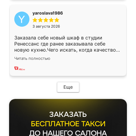
yaroslava1986
3 августа 2026
Заказала себе новый шкаф в студии
Ренессанс где ранее заказывала себе
новую кухню.Чего искать, когда качеством
вполне довольна. Служит кухня уже почти
Читать полностью
два года, нареканий нет.
Еще
ЗАКАЗАТЬ
БЕСПЛАТНОЕ ТАКСИ
ДО НАШЕГО САЛОНА