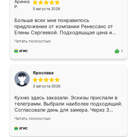
5 августа 2026
Больше всех мне понравилось
предложение от компании Ренессанс от
Елены Сергеевой. Подходяшщая цена и
короткие сроки изготовления. Приехавший
Читать полностью
для замера сотрудник Владислав
предложил по моему эскизу самый
1
подходящий вариант шкафа. Немного его
видоизменил, получилось даже лучше, чем
я хотела.
Ярослава
3 августа 2026
Кухню здесь заказали. Эскизы прислали в
телеграмм. Выбрали наиболее подходящий.
Согласовали день для замера. Через 3
недели кухня была уже готова. Остались
Читать полностью
довольны работой. Спасибо Ренессанс
мебель за качественную работу!