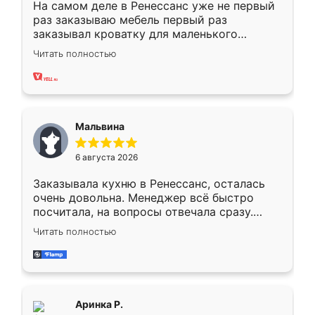
На самом деле в Ренессанс уже не первый
раз заказываю мебель первый раз
заказывал кроватку для маленького
ребёнка при его рождении ,во второй раз
Читать полностью
заказал шкаф-купе. По качеству очень
хорошее сборка достаточно быстрая,
также адекватные цены. До этого
сравнивал с разными конкурентами в этом
сегменте ,выбор у конкурентов куда
Мальвина
меньше, здесь же он более разнообразный.
Мне нравится ,если что-то потребуется из
6 августа 2026
мебели буду заказывать только здесь.
Заказывала кухню в Ренессанс, осталась
очень довольна. Менеджер всё быстро
посчитала, на вопросы отвечала сразу.
Замерщик приехал в субботу, подошёл к
Читать полностью
делу со всей ответственностью. Собрали
за день, ребята работали аккуратно, даже
пыли почти не было. Качество отличное,
ящики ходят плавно, ничего не скрипит.
Всё подошло как влитое.
Аринка Р.