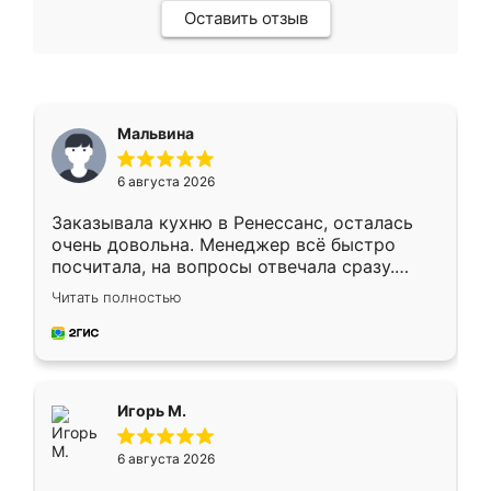
Оставить отзыв
Мальвина
6 августа 2026
Заказывала кухню в Ренессанс, осталась
очень довольна. Менеджер всё быстро
посчитала, на вопросы отвечала сразу.
Замерщик приехал в субботу, подошёл к
Читать полностью
делу со всей ответственностью. Собрали
за день, ребята работали аккуратно, даже
пыли почти не было. Качество отличное,
ящики ходят плавно, ничего не скрипит.
Всё подошло как влитое.
Игорь М.
6 августа 2026