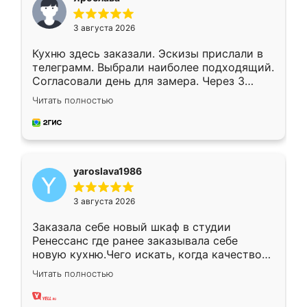
3 августа 2026
Кухню здесь заказали. Эскизы прислали в
телеграмм. Выбрали наиболее подходящий.
Согласовали день для замера. Через 3
недели кухня была уже готова. Остались
Читать полностью
довольны работой. Спасибо Ренессанс
мебель за качественную работу!
yaroslava1986
3 августа 2026
Заказала себе новый шкаф в студии
Ренессанс где ранее заказывала себе
новую кухню.Чего искать, когда качеством
вполне довольна. Служит кухня уже почти
Читать полностью
два года, нареканий нет.