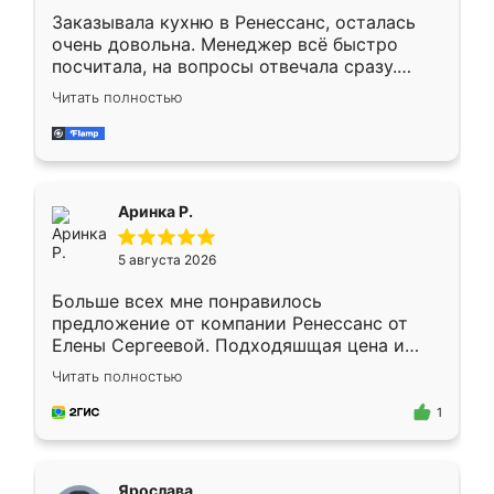
Заказывала кухню в Ренессанс, осталась
очень довольна. Менеджер всё быстро
посчитала, на вопросы отвечала сразу.
Замерщик приехал в субботу, подошёл к
Читать полностью
делу со всей ответственностью. Собрали
за день, ребята работали аккуратно, даже
пыли почти не было. Качество отличное,
ящики ходят плавно, ничего не скрипит.
Всё подошло как влитое.
Аринка Р.
5 августа 2026
Больше всех мне понравилось
предложение от компании Ренессанс от
Елены Сергеевой. Подходяшщая цена и
короткие сроки изготовления. Приехавший
Читать полностью
для замера сотрудник Владислав
предложил по моему эскизу самый
1
подходящий вариант шкафа. Немного его
видоизменил, получилось даже лучше, чем
я хотела.
Ярослава