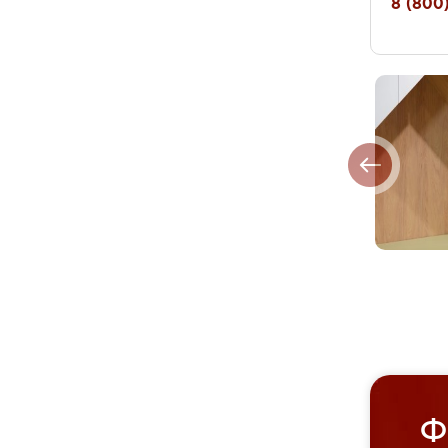
8 (800)
Ф