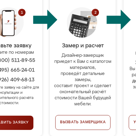
вьте заявку
Замер и расчет
ите по номерам
Дизайнер-замерщик
800) 511-89-55
приедет к Вам с каталогом
материалов,
Вы
495) 665-24-01
проведёт детальные
р
926) 409-68-13
замеры,
д
составит проект и сделает
з
те заявку на сайте для
окончательный расчёт
нсультации и
стоимости Вашей будущей
ительного расчёта
стоимости.
мебели.
ВЫЗВАТЬ ЗАМЕРЩИКА
АВИТЬ ЗАЯВКУ