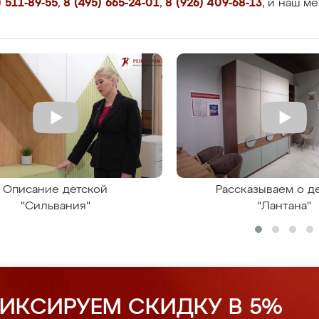
 511-89-55
,
8 (495) 665-24-01
,
8 (926) 409-68-13
, и наш м
Описание детской
Рассказываем о д
"Сильвания"
"Лантана"
ИКСИРУЕМ СКИДКУ В 5%