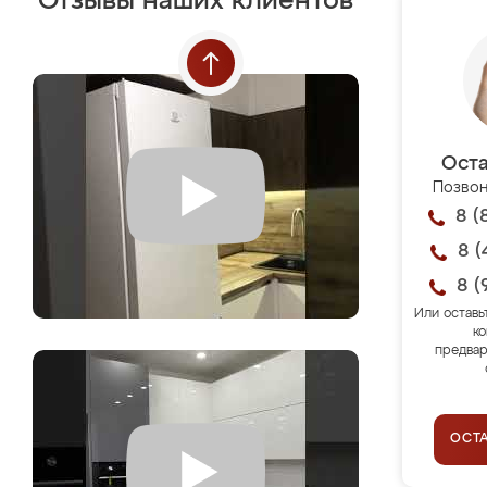
Отзывы наших клиентов
Оста
Позвон
8 (
8 (
8 (
Или оставь
ко
предвар
ОСТ