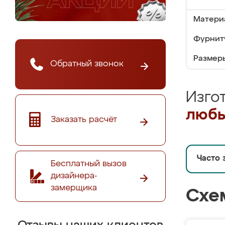
Матери
Фурнит
Размер
Обратный звонок
Изго
любы
Заказать расчёт
Часто 
Бесплатный вызов
дизайнера-
замерщика
Схе