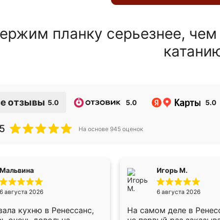
ержим планку серьезнее, чем
катани
е отзывы
5.0
5.0
5.0
5
На основе
945
оценок
Мальвина
Игорь М.
6 августа 2026
6 августа 2026
ала кухню в Ренессанс,
На самом деле в Ренес