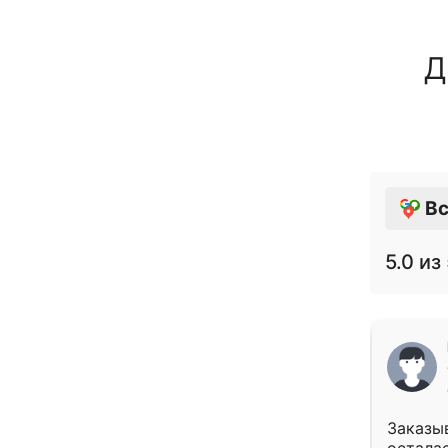
Д
Вс
5.0
из 
Заказыв