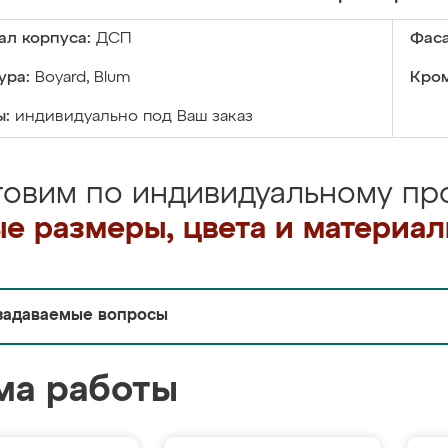
ал корпуса:
ДСП
Фаса
ура:
Boyard, Blum
Кром
ы:
индивидуально под Ваш заказ
товим по индивидуальному про
е размеры, цвета и материа
задаваемые вопросы
ма работы