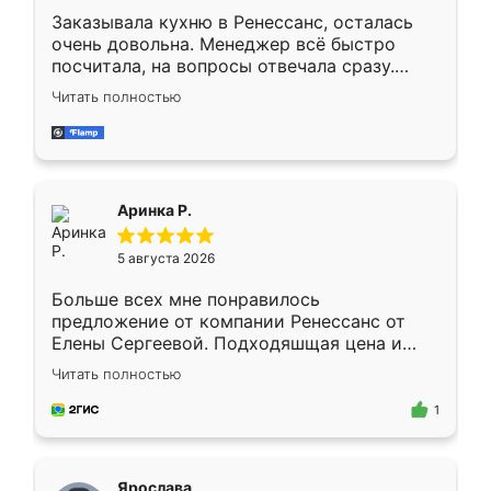
Заказывала кухню в Ренессанс, осталась
очень довольна. Менеджер всё быстро
посчитала, на вопросы отвечала сразу.
Замерщик приехал в субботу, подошёл к
Читать полностью
делу со всей ответственностью. Собрали
за день, ребята работали аккуратно, даже
пыли почти не было. Качество отличное,
ящики ходят плавно, ничего не скрипит.
Всё подошло как влитое.
Аринка Р.
5 августа 2026
Больше всех мне понравилось
предложение от компании Ренессанс от
Елены Сергеевой. Подходяшщая цена и
короткие сроки изготовления. Приехавший
Читать полностью
для замера сотрудник Владислав
предложил по моему эскизу самый
1
подходящий вариант шкафа. Немного его
видоизменил, получилось даже лучше, чем
я хотела.
Ярослава