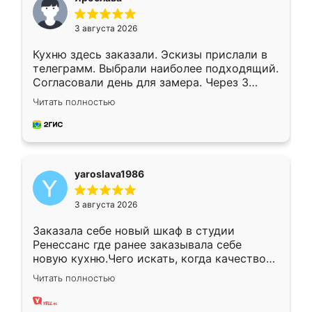
3 августа 2026
Кухню здесь заказали. Эскизы прислали в
телеграмм. Выбрали наиболее подходящий.
Согласовали день для замера. Через 3
недели кухня была уже готова. Остались
Читать полностью
довольны работой. Спасибо Ренессанс
мебель за качественную работу!
yaroslava1986
3 августа 2026
Заказала себе новый шкаф в студии
Ренессанс где ранее заказывала себе
новую кухню.Чего искать, когда качеством
вполне довольна. Служит кухня уже почти
Читать полностью
два года, нареканий нет.