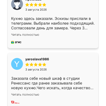
3 августа 2026
Кухню здесь заказали. Эскизы прислали в
телеграмм. Выбрали наиболее подходящий.
Согласовали день для замера. Через 3
недели кухня была уже готова. Остались
Читать полностью
довольны работой. Спасибо Ренессанс
мебель за качественную работу!
yaroslava1986
3 августа 2026
Заказала себе новый шкаф в студии
Ренессанс где ранее заказывала себе
новую кухню.Чего искать, когда качеством
вполне довольна. Служит кухня уже почти
Читать полностью
два года, нареканий нет.