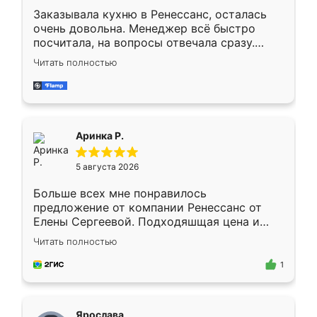
Заказывала кухню в Ренессанс, осталась
очень довольна. Менеджер всё быстро
посчитала, на вопросы отвечала сразу.
Замерщик приехал в субботу, подошёл к
Читать полностью
делу со всей ответственностью. Собрали
за день, ребята работали аккуратно, даже
пыли почти не было. Качество отличное,
ящики ходят плавно, ничего не скрипит.
Всё подошло как влитое.
Аринка Р.
5 августа 2026
Больше всех мне понравилось
предложение от компании Ренессанс от
Елены Сергеевой. Подходяшщая цена и
короткие сроки изготовления. Приехавший
Читать полностью
для замера сотрудник Владислав
предложил по моему эскизу самый
1
подходящий вариант шкафа. Немного его
видоизменил, получилось даже лучше, чем
я хотела.
Ярослава