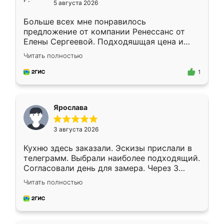
5 августа 2026
Больше всех мне понравилось
предложение от компании Ренессанс от
Елены Сергеевой. Подходяшщая цена и
короткие сроки изготовления. Приехавший
Читать полностью
для замера сотрудник Владислав
предложил по моему эскизу самый
1
подходящий вариант шкафа. Немного его
видоизменил, получилось даже лучше, чем
я хотела.
Ярослава
3 августа 2026
Кухню здесь заказали. Эскизы прислали в
телеграмм. Выбрали наиболее подходящий.
Согласовали день для замера. Через 3
недели кухня была уже готова. Остались
Читать полностью
довольны работой. Спасибо Ренессанс
мебель за качественную работу!