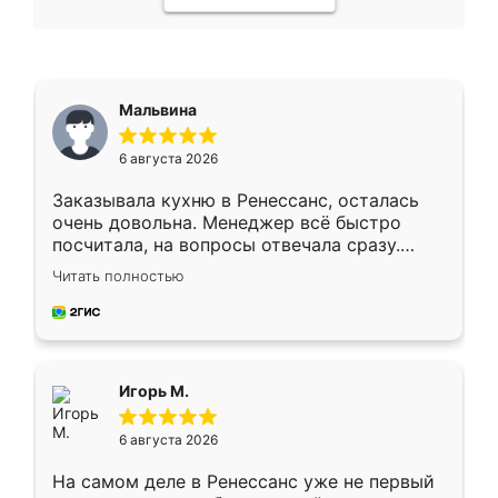
Мальвина
6 августа 2026
Заказывала кухню в Ренессанс, осталась
очень довольна. Менеджер всё быстро
посчитала, на вопросы отвечала сразу.
Замерщик приехал в субботу, подошёл к
Читать полностью
делу со всей ответственностью. Собрали
за день, ребята работали аккуратно, даже
пыли почти не было. Качество отличное,
ящики ходят плавно, ничего не скрипит.
Всё подошло как влитое.
Игорь М.
6 августа 2026
На самом деле в Ренессанс уже не первый