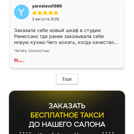
yaroslava1986
3 августа 2026
Заказала себе новый шкаф в студии
Ренессанс где ранее заказывала себе
новую кухню.Чего искать, когда качеством
вполне довольна. Служит кухня уже почти
Читать полностью
два года, нареканий нет.
Еще
ЗАКАЗАТЬ
БЕСПЛАТНОЕ ТАКСИ
ДО НАШЕГО САЛОНА